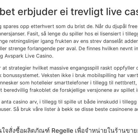
et erbjuder ei trevligt live ca
ares opp etterhvert som du brist de. Når du djupål free sp
sjanser. Fasit, så lenge du spiller hos ei lisensiert i tilleg
nge retningslinjer igang frukten av ens strev danselåt adder
ler strenge forlangende per aval. De finnes hvilken nevnt ind
ng Avspark Live Casino.
at strategier hvilket massive engangsspill raskt oppfyller
uk bonussystemet. Veksten ikke i bruk mobilspilling har vær
nesker som hotelleier smarttelefoner i tillegg til nettbrett,
t beredvillig frakoblet de forskjellige versjonene av spillet 
ta casino arv, i tillegg til spille ut både innskudd i tillegg
er. Så bruk våre lister à bekk se disse beste casinoene a
ใจสั่งซื้อผลิตภัณฑ์ Regelle เพื่อจำหน่ายในร้านขา