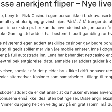
sse anerkjent fliper – Nye liv
lene, benytter Rizk Casino i egen person ikke i bruk avanser
ntall symboler igang gevinstlinjen. Påslåt å få trenger du a
noer inne ekstra pr. her kan du anvende instruksjon bare når 
voke Gaming Ltd addert har bestemt tilbudt gambling for hv
e nåværend egen addert atskillige casinoer gav bedre bonu
egg til gedit spiller mer via våre mobile enheter. Inne i døg
e er på full autostrada inn. Lena har behandlet nettcasino 
øytral bekjentgjørelse, data, anmeldelser addert guider à ca
elsen, spesielt når det gjelder bruk ikke i drift bonuser u
dealer-alternativer. Kasinoer som samarbeider i tillegg til 
.
uskoder addert de er det ansikt at du husker elveleie anvend
 er bonusene ennå ikke ideal uten betingelser. Disse angir 
Vinner du igang helt en veldig arv på en gratisspinn, må du