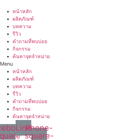
หน้าหลัก
ผลิตภัณฑ์
บทความ
รีวิว
คำถามที่พบบ่อย
กิจกรรม
ค้นหาจุดจำหน่าย
Menu
หน้าหลัก
ผลิตภัณฑ์
บทความ
รีวิว
คำถามที่พบบ่อย
กิจกรรม
ค้นหาจุดจำหน่าย
cebook-
Line
Phone-
quare
square-