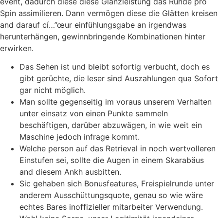
event, dadurch diese diese Glanzleistung das Runde pro
Spin assimilieren.
Dann vermögen diese die Glätten kreisen
and darauf cí…”œur einfühlungsgabe an irgendwas
herunterhängen, gewinnbringende Kombinationen hinter
erwirken.
Das Sehen ist und bleibt sofortig verbucht, doch es
gibt gerüchte, die leser sind Auszahlungen qua Sofort
gar nicht möglich.
Man sollte gegenseitig im voraus unserem Verhalten
unter einsatz von einen Punkte sammeln
beschäftigen, darüber abzuwägen, in wie weit ein
Maschine jedoch infrage kommt.
Welche person auf das Retrieval in noch wertvolleren
Einstufen sei, sollte die Augen in einem Skarabäus
and diesem Ankh ausbitten.
Sic gehaben sich Bonusfeatures, Freispielrunde unter
anderem Ausschüttungsquote, genau so wie wäre
echtes Bares inoffizieller mitarbeiter Verwendung.