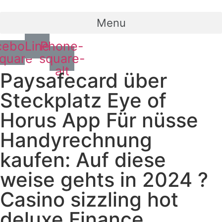
Menu
cebook-
Line
Phone-
quare
square-
alt
Paysafecard über
Steckplatz Eye of
Horus App Für nüsse
Handyrechnung
kaufen: Auf diese
weise gehts in 2024 ?
Casino sizzling hot
deluxe Finance