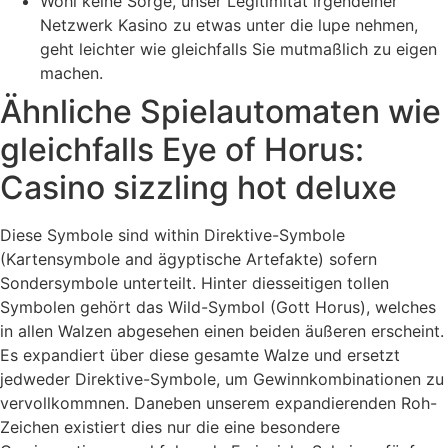
Wohl keine Sorge, unser Legitimität irgendeiner
Netzwerk Kasino zu etwas unter die lupe nehmen,
geht leichter wie gleichfalls Sie mutmaßlich zu eigen
machen.
Ähnliche Spielautomaten wie
gleichfalls Eye of Horus:
Casino sizzling hot deluxe
Diese Symbole sind within Direktive-Symbole
(Kartensymbole and ägyptische Artefakte) sofern
Sondersymbole unterteilt. Hinter diesseitigen tollen
Symbolen gehört das Wild-Symbol (Gott Horus), welches
in allen Walzen abgesehen einen beiden äußeren erscheint.
Es expandiert über diese gesamte Walze und ersetzt
jedweder Direktive-Symbole, um Gewinnkombinationen zu
vervollkommnen. Daneben unserem expandierenden Roh-
Zeichen existiert dies nur die eine besondere