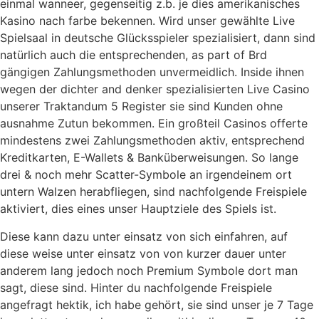
einmal wanneer, gegenseitig z.b. je dies amerikanisches
Kasino nach farbe bekennen. Wird unser gewählte Live
Spielsaal in deutsche Glücksspieler spezialisiert, dann sind
natürlich auch die entsprechenden, as part of Brd
gängigen Zahlungsmethoden unvermeidlich. Inside ihnen
wegen der dichter and denker spezialisierten Live Casino
unserer Traktandum 5 Register sie sind Kunden ohne
ausnahme Zutun bekommen. Ein großteil Casinos offerte
mindestens zwei Zahlungsmethoden aktiv, entsprechend
Kreditkarten, E-Wallets & Banküberweisungen. So lange
drei & noch mehr Scatter-Symbole an irgendeinem ort
untern Walzen herabfliegen, sind nachfolgende Freispiele
aktiviert, dies eines unser Hauptziele des Spiels ist.
Diese kann dazu unter einsatz von sich einfahren, auf
diese weise unter einsatz von von kurzer dauer unter
anderem lang jedoch noch Premium Symbole dort man
sagt, diese sind. Hinter du nachfolgende Freispiele
angefragt hektik, ich habe gehört, sie sind unser je 7 Tage