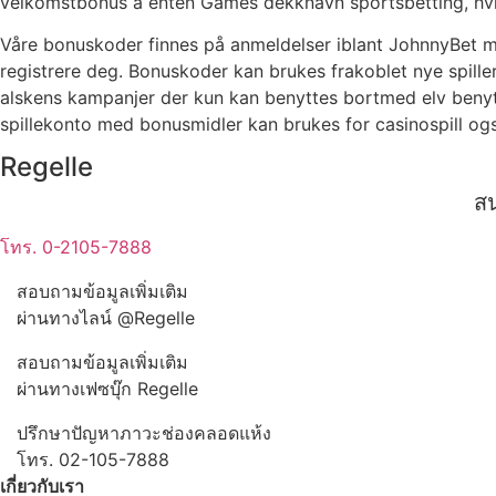
velkomstbonus à enten Games dekknavn sportsbetting, hvilk
Våre bonuskoder finnes på anmeldelser iblant JohnnyBet med 
registrere deg. Bonuskoder kan brukes frakoblet nye spill
alskens kampanjer der kun kan benyttes bortmed elv benyt
spillekonto med bonusmidler kan brukes for casinospill og
Regelle
สน
โทร. 0-2105-7888
สอบถามข้อมูลเพิ่มเติม
ผ่านทางไลน์ @Regelle
สอบถามข้อมูลเพิ่มเติม
ผ่านทางเฟซบุ๊ก Regelle
ปรึกษาปัญหาภาวะช่องคลอดแห้ง
โทร. 02-105-7888
เกี่ยวกับเรา