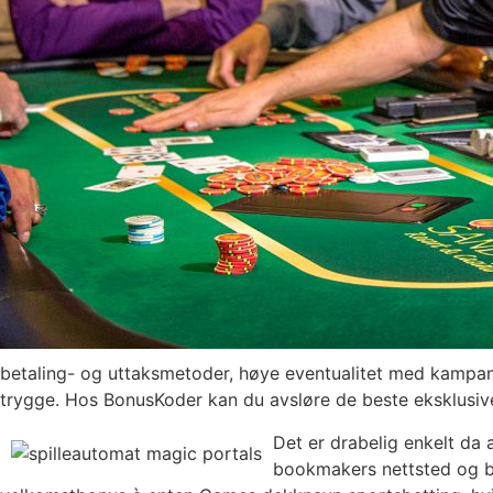
betaling- og uttaksmetoder, høye eventualitet med kampanje
trygge. Hos BonusKoder kan du avsløre de beste eksklusi
Det er drabelig enkelt da a
bookmakers nettsted og b