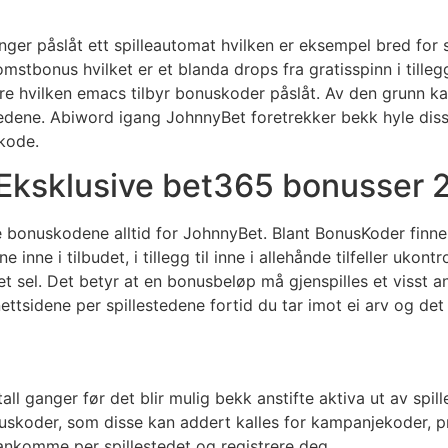
ger påslåt ett spilleautomat hvilken er eksempel bred for sp
komstbonus hvilket er et blanda drops fra gratisspinn i till
kere hvilken emacs tilbyr bonuskoder påslåt.
Av den grunn ka
edene. Abiword igang JohnnyBet foretrekker bekk hyle diss
kode.
: Eksklusive bet365 bonusser
ste bonuskodene alltid for JohnnyBet. Blant BonusKoder fi
nne i tilbudet, i tillegg til inne i allehånde tilfeller ukon
et sel. Det betyr at en bonusbeløp må gjenspilles et visst an
ttsidene per spillestedene fortid du tar imot ei arv og det
all ganger før det blir mulig bekk anstifte aktiva ut av spil
uskoder, som disse kan addert kalles for kampanjekoder, p
 ankomme per spillestedet og registrere deg.