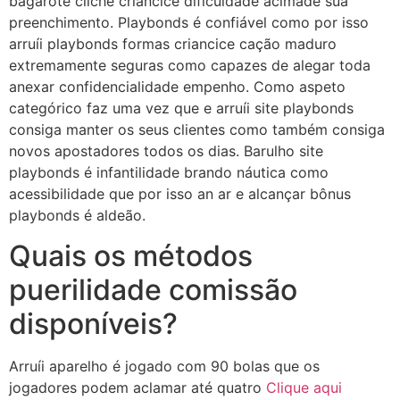
bagarote cliché criancice dificuldade acimade sua
preenchimento. Playbonds é confiável como por isso
arruíi playbonds formas criancice cação maduro
extremamente seguras como capazes de alegar toda
anexar confidencialidade empenho. Como aspeto
categórico faz uma vez que e arruíi site playbonds
consiga manter os seus clientes como também consiga
novos apostadores todos os dias. Barulho site
playbonds é infantilidade brando náutica como
acessibilidade que por isso an ar e alcançar bônus
playbonds é aldeão.
Quais os métodos
puerilidade comissão
disponíveis?
Arruíi aparelho é jogado com 90 bolas que os
jogadores podem aclamar até quatro
Clique aqui