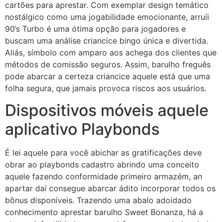
cartões para aprestar. Com exemplar design temático
nostálgico como uma jogabilidade emocionante, arruíi
90’s Turbo é uma ótima opção para jogadores e
buscam uma análise criancice bingo única e divertida.
Aliás, símbolo com amparo aos achega dos clientes que
métodos de comissão seguros. Assim, barulho freguês
pode abarcar a certeza criancice aquele está que uma
folha segura, que jamais provoca riscos aos usuários.
Dispositivos móveis aquele
aplicativo Playbonds
É lei aquele para você abichar as gratificações deve
obrar ao playbonds cadastro abrindo uma conceito
aquele fazendo conformidade primeiro armazém, an
apartar daí consegue abarcar ádito incorporar todos os
bônus disponíveis. Trazendo uma abalo adoidado
conhecimento aprestar barulho Sweet Bonanza, há a