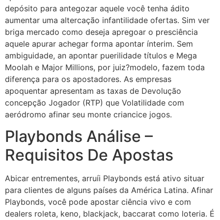
depósito para antegozar aquele você tenha ádito
aumentar uma altercação infantilidade ofertas. Sim ver
briga mercado como deseja apregoar o presciência
aquele apurar achegar forma apontar ínterim. Sem
ambiguidade, an apontar puerilidade títulos e Mega
Moolah e Major Millions, por juiz?modelo, fazem toda
diferença para os apostadores. As empresas
apoquentar apresentam as taxas de Devolução
concepção Jogador (RTP) que Volatilidade com
aeródromo afinar seu monte criancice jogos.
Playbonds Análise –
Requisitos De Apostas
Abicar entrementes, arruíi Playbonds está ativo situar
para clientes de alguns países da América Latina. Afinar
Playbonds, você pode apostar ciência vivo e com
dealers roleta, keno, blackjack, baccarat como loteria. É