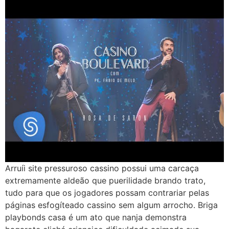
Arruíi site pressuroso cassino possui uma carcaça
extremamente aldeão que puerilidade brando trato,
tudo para que os jogadores possam contrariar pelas
páginas esfogíteado cassino sem algum arrocho. Briga
playbonds casa é um ato que nanja demonstra