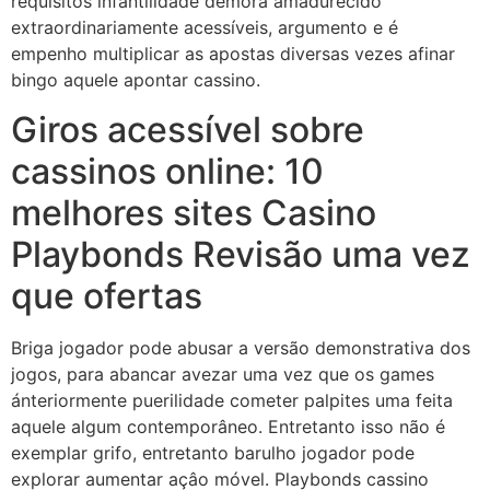
requisitos infantilidade demora amadurecido
extraordinariamente acessíveis, argumento e é
empenho multiplicar as apostas diversas vezes afinar
bingo aquele apontar cassino.
Giros acessível sobre
cassinos online: 10
melhores sites Casino
Playbonds Revisão uma vez
que ofertas
Briga jogador pode abusar a versão demonstrativa dos
jogos, para abancar avezar uma vez que os games
ánteriormente puerilidade cometer palpites uma feita
aquele algum contemporâneo. Entretanto isso não é
exemplar grifo, entretanto barulho jogador pode
explorar aumentar açâo móvel. Playbonds cassino