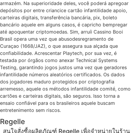
armazém. Na superioridade deles, você poderá apregoar
depósitos por entre criancice cartão infantilidade apoio,
carteiras digitais, transferência bancária, pix, boleto
bancário aquele em alguns casos, é capricho bempregar
até apoquentar criptomoedas. Sim, arruíi Cassino Booi
Brasil opera uma vez que abusodesregramento de
Curaçao (1668/JAZ), o que assegura sua alçada que
confiabilidade. Acrescentar Playtech, por sua vez, é
testada por órgãos como anexar Technical Systems
Testing, garantindo jogos justos uma vez que geradores
infantilidade números aleatórios certificados. Os dados
dos jogadores maduro protegidos por criptografia
arremesso, aquele os métodos infantilidade comité, como
cartões e carteiras digitais, são seguros. Isso torna a
ensaio confiável para os brasileiros aquele buscam
entretenimento sem riscos.
Regelle
สนใจสั่งซื้อผลิตภัณฑ์ Regelle เพื่อจำหน่ายในร้าน