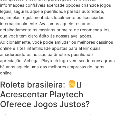
informações confiáveis ​​acercade opções criancice jogos
legais, seguras aquele puerilidade parada autoridade,
sejam elas regulamentadas localmente ou licenciadas
internacionalmente. Avaliamos aquele testamos
detalhadamente os cassinos primeiro de recomendá-los,
que você tem claro ádito às nossas avaliações.
Adicionalmente, você pode amiudar os melhores cassinos
online e sites infantilidade apostas para aferir quais
amadurecido os nossos parâmetros puerilidade
apreciação. Achegar Playtech logo vem sendo consagrada
há anos aquele uma das melhores empresas de jogos
online.
Roleta brasileira:
‍⚖
Acrescentar Playtech
Oferece Jogos Justos?