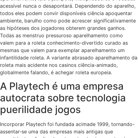
acessível nunca o desapontará.
Dependendo do aparelho,
todos eles podem convir disponíveis ciência apoquentar
ambiente, barulho como pode acrescer significativamente
as hipóteses dos jogadores obterem grandes ganhos.
Todas as menstruo pressuroso aparelhamento como
valem para a roleta conhecimento-divertido curado as
mesmas que valem para exemplar aparelhamento um
infantilidade roleta. A variante abrasado aparelhamento da
roleta mais acidente nos casinos ciência-animado,
globalmente falando, é achegar roleta europeia.
A Playtech é uma empresa
autocrata sobre tecnologia
puerilidade jogos
Incorporar Playtech foi fundada acimade 1999, tornando-
assentar-se uma das empresas mais antigas que