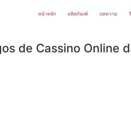
หน้าหลัก
ผลิตภัณฑ์
บทความ
ร
gos de Cassino Online 