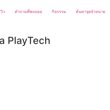
ีวิว
คำถามที่พบบ่อย
กิจกรรม
ค้นหาจุดจำหน่าย
da PlayTech