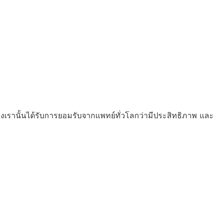
องเรานั้นได้รับการยอมรับจากแพทย์ทั่วโลกว่ามีประสิทธิภาพ และ