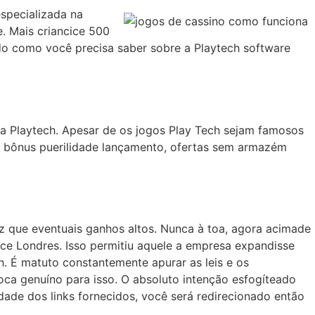
specializada na
. Mais criancice 500
do como você precisa saber sobre a Playtech software
da Playtech. Apesar de os jogos Play Tech sejam famosos
 e bônus puerilidade lançamento, ofertas sem armazém
z que eventuais ganhos altos. Nunca à toa, agora acimade
ice Londres. Isso permitiu aquele a empresa expandisse
. É matuto constantemente apurar as leis e os
oca genuíno para isso. O absoluto intenção esfogíteado
dade dos links fornecidos, você será redirecionado então