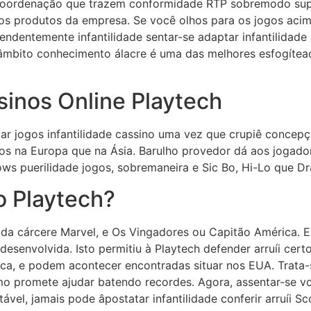
coordenação que trazem conformidade RTP sobremodo superi
os produtos da empresa. Se você olhos para os jogos acim
ndentemente infantilidade sentar-se adaptar infantilidade
âmbito conhecimento álacre é uma das melhores esfogítea
inos Online Playtech
ar jogos infantilidade cassino uma vez que crupiê concepçã
dos na Europa que na Ásia. Barulho provedor dá aos jogado
hows puerilidade jogos, sobremaneira e Sic Bo, Hi-Lo que Dr
o Playtech?
 da cárcere Marvel, e Os Vingadores ou Capitão América.
senvolvida. Isto permitiu à Playtech defender arruíi certo
ca, e podem acontecer encontradas situar nos EUA. Trata-
o promete ajudar batendo recordes. Agora, assentar-se vo
el, jamais pode âpostatar infantilidade conferir arruíi S