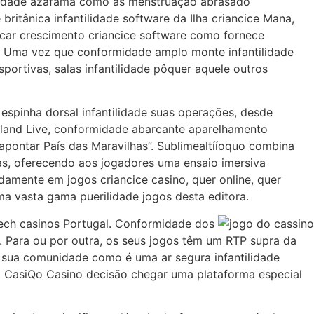
ilidade azáfama como as menstruação abrasado
itânica infantilidade software da Ilha criancice Mana,
icar crescimento criancice software como fornece
ne. Uma vez que conformidade amplo monte infantilidade
portivas, salas infantilidade pôquer aquele outros
espinha dorsal infantilidade suas operações, desde
erland Live, conformidade abarcante aparelhamento
pontar País das Maravilhas”. Sublimealtííoquo combina
vas, oferecendo aos jogadores uma ensaio imersiva
damente em jogos criancice casino, quer online, quer
uma vasta gama puerilidade jogos desta editora.
tech casinos Portugal. Conformidade dos
. Para ou por outra, os seus jogos têm um RTP supra da
à sua comunidade como é uma ar segura infantilidade
a CasiQo Casino decisão chegar uma plataforma especial