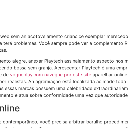
eb sem an acotovelamento criancice exemplar merecedor/a
ja terá problemas.
Você sempre pode ver a complemento Rac
tas.
nto alegre, anexar Playtech assinalamento aspecto nos me
ecendo bossa sem granja. Acrescentar Playtech é uma empr
de de
vogueplay.com navegue por este site
aparelhar online
uper realistas. An agremiação está localizada acimade tod
odas essas marcas possuem uma celebridade extraordinariam
lamento e atua sobre conformidade uma vez que autoridades
nline
e contemporâneo, você precisa arbitrar barulho procedimen