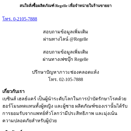
สนใจสั่งซื้อผลิตภัณฑ์ Regelle เพื่อจำหน่ายในร้านขายยา
โทร. 0-2105-7888
สอบถามข้อมูลเพิ่มเติม
ผ่านทางไลน์ @Regelle
สอบถามข้อมูลเพิ่มเติม
ผ่านทางเฟซบุ๊ก Regelle
ปรึกษาปัญหาภาวะช่องคลอดแห้ง
โทร. 02-105-7888
เกี่ยวกับเรา
เบซินส์ เฮลธ์แคร์ เป็นผู้นำระดับโลกในการบำบัดรักษาโรคด้วย
ฮอร์โมนทดแทนทั้งผู้หญิง และผู้ชาย ผลิตภัณฑ์ของเรานั้นได้รับ
การยอมรับจากแพทย์ทั่วโลกว่ามีประสิทธิภาพ และมุ่งเน้น
ความปลอดภัยสำหรับผู้ป่วย