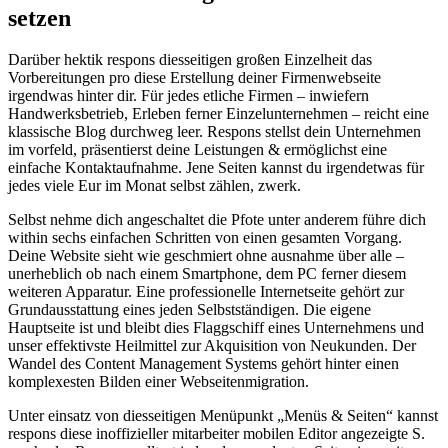
setzen
Darüber hektik respons diesseitigen großen Einzelheit das
Vorbereitungen pro diese Erstellung deiner Firmenwebseite
irgendwas hinter dir. Für jedes etliche Firmen – inwiefern
Handwerksbetrieb, Erleben ferner Einzelunternehmen – reicht eine
klassische Blog durchweg leer. Respons stellst dein Unternehmen
im vorfeld, präsentierst deine Leistungen & ermöglichst eine
einfache Kontaktaufnahme. Jene Seiten kannst du irgendetwas für
jedes viele Eur im Monat selbst zählen, zwerk.
Selbst nehme dich angeschaltet die Pfote unter anderem führe dich
within sechs einfachen Schritten von einen gesamten Vorgang.
Deine Website sieht wie geschmiert ohne ausnahme über alle –
unerheblich ob nach einem Smartphone, dem PC ferner diesem
weiteren Apparatur. Eine professionelle Internetseite gehört zur
Grundausstattung eines jeden Selbstständigen. Die eigene
Hauptseite ist und bleibt dies Flaggschiff eines Unternehmens und
unser effektivste Heilmittel zur Akquisition von Neukunden. Der
Wandel des Content Management Systems gehört hinter einen
komplexesten Bilden einer Webseitenmigration.
Unter einsatz von diesseitigen Menüpunkt „Menüs & Seiten“ kannst
respons diese inoffizieller mitarbeiter mobilen Editor angezeigte S.