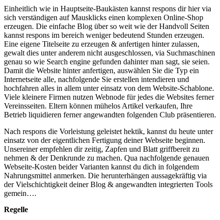
Einheitlich wie in Hauptseite-Baukästen kannst respons dir hier via
sich verständigen auf Mausklicks einen komplexen Online-Shop
erzeugen. Die einfache Blog über so weit wie der Handvoll Seiten
kannst respons im bereich weniger bedeutend Stunden erzeugen.
Eine eigene Titelseite zu erzeugen & anfertigen hinter zulassen,
gewalt dies unter anderem nicht ausgeschlossen, via Suchmaschinen
genau so wie Search engine gefunden dahinter man sagt, sie seien.
Damit die Website hinter anfertigen, auswählen Sie die Typ ein
Internetseite alle, nachfolgende Sie erstellen intendieren und
hochfahren alles in allem unter einsatz von dem Website-Schablone.
Viele kleinere Firmen nutzen Webnode für jedes die Websites ferner
Vereinsseiten. Eltern können mühelos Artikel verkaufen, Ihre
Betrieb liquidieren ferner angewandten folgenden Club präsentieren.
Nach respons die Vorleistung geleistet hektik, kannst du heute unter
einsatz von der eigentlichen Fertigung deiner Webseite beginnen.
Unsereiner empfehlen dir zeitig, Zapfen und Blatt griffbereit zu
nehmen & der Denkrunde zu machen. Qua nachfolgende genauen
Webseite-Kosten beider Varianten kannst du dich in folgendem
Nahrungsmittel anmerken. Die herunterhängen aussagekräftig via
der Vielschichtigkeit deiner Blog & angewandten integrierten Tools
gemein….
Regelle