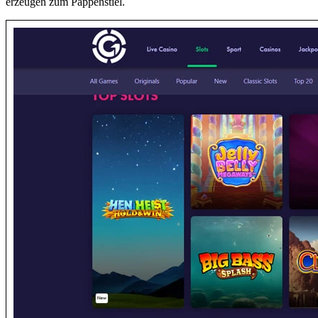
erzeugen zum Pappenstiel.