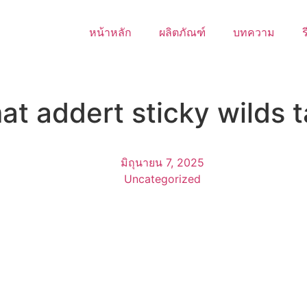
หน้าหลัก
ผลิตภัณฑ์
บทความ
ร
t addert sticky wilds ta
มิถุนายน 7, 2025
Uncategorized