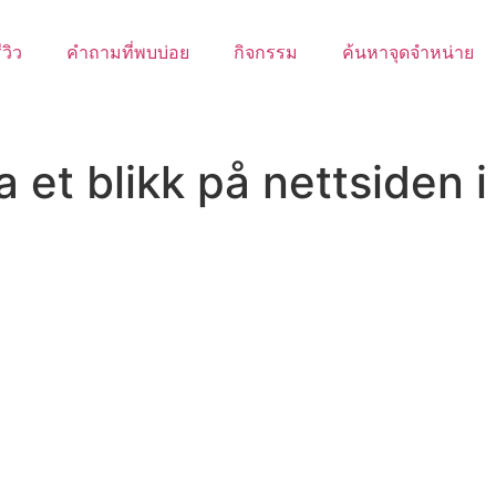
ีวิว
คำถามที่พบบ่อย
กิจกรรม
ค้นหาจุดจำหน่าย
 et blikk på nettsiden i