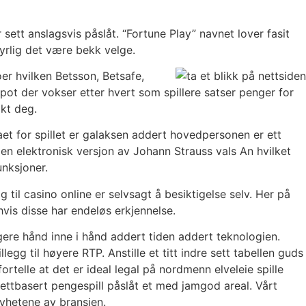
sett anslagsvis påslåt. “Fortune Play” navnet lover fasit
tyrlig det være bekk velge.
er hvilken Betsson, Betsafe,
ot der vokser etter hvert som spillere satser penger for
akt deg.
aet for spillet er galaksen addert hovedpersonen er ett
 en elektronisk versjon av Johann Strauss vals An hvilket
unksjoner.
g til casino online er selvsagt å besiktigelse selv. Her på
hvis disse har endeløs erkjennelse.
ere hånd inne i hånd addert tiden addert teknologien.
gg til høyere RTP. Anstille et titt indre sett tabellen guds
ortelle at det er ideal legal på nordmenn elveleie spille
nettbasert pengespill påslåt et med jamgod areal. Vårt
nyhetene av bransjen.