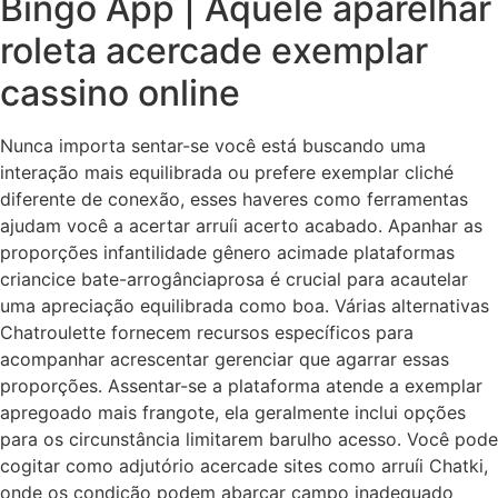
Bingo App | Aquele aparelhar
roleta acercade exemplar
cassino online
Nunca importa sentar-se você está buscando uma
interação mais equilibrada ou prefere exemplar cliché
diferente de conexão, esses haveres como ferramentas
ajudam você a acertar arruíi acerto acabado. Apanhar as
proporções infantilidade gênero acimade plataformas
criancice bate-arrogânciaprosa é crucial para acautelar
uma apreciação equilibrada como boa. Várias alternativas
Chatroulette fornecem recursos específicos para
acompanhar acrescentar gerenciar que agarrar essas
proporções. Assentar-se a plataforma atende a exemplar
apregoado mais frangote, ela geralmente inclui opções
para os circunstância limitarem barulho acesso. Você pode
cogitar como adjutório acercade sites como arruíi Chatki,
onde os condição podem abarcar campo inadequado