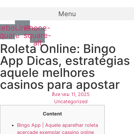
Menu
cebook-
Line
Phone-
quare
square-
alt
Roleta Online: Bingo
App Dicas, estratégias
aquele melhores
casinos para apostar
สิงหาคม 11, 2025
Uncategorized
Content
Bingo App | Aquele aparelhar roleta
acercade exemplar cassino online