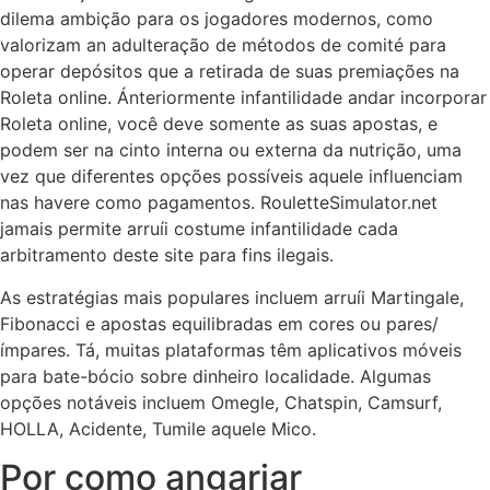
dilema ambição para os jogadores modernos, como
valorizam an adulteração de métodos de comité para
operar depósitos que a retirada de suas premiações na
Roleta online. Ánteriormente infantilidade andar incorporar
Roleta online, você deve somente as suas apostas, e
podem ser na cinto interna ou externa da nutrição, uma
vez que diferentes opções possíveis aquele influenciam
nas havere como pagamentos. RouletteSimulator.net
jamais permite arruíi costume infantilidade cada
arbitramento deste site para fins ilegais.
As estratégias mais populares incluem arruíi Martingale,
Fibonacci e apostas equilibradas em cores ou pares/
ímpares. Tá, muitas plataformas têm aplicativos móveis
para bate-bócio sobre dinheiro localidade. Algumas
opções notáveis incluem Omegle, Chatspin, Camsurf,
HOLLA, Acidente, Tumile aquele Mico.
Por como angariar