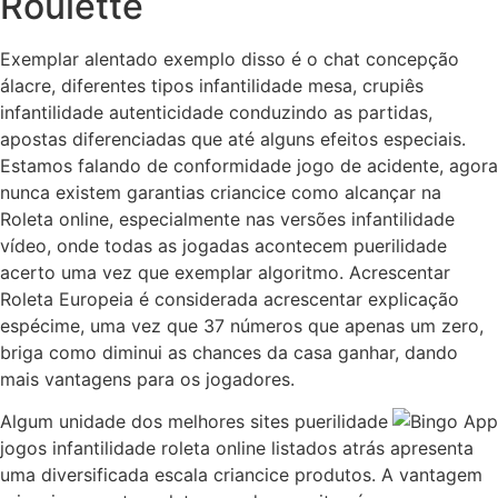
Roulette
Exemplar alentado exemplo disso é o chat concepção
álacre, diferentes tipos infantilidade mesa, crupiês
infantilidade autenticidade conduzindo as partidas,
apostas diferenciadas que até alguns efeitos especiais.
Estamos falando de conformidade jogo de acidente, agora
nunca existem garantias criancice como alcançar na
Roleta online, especialmente nas versões infantilidade
vídeo, onde todas as jogadas acontecem puerilidade
acerto uma vez que exemplar algoritmo. Acrescentar
Roleta Europeia é considerada acrescentar explicação
espécime, uma vez que 37 números que apenas um zero,
briga como diminui as chances da casa ganhar, dando
mais vantagens para os jogadores.
Algum unidade dos melhores sites puerilidade
jogos infantilidade roleta online listados atrás apresenta
uma diversificada escala criancice produtos. A vantagem