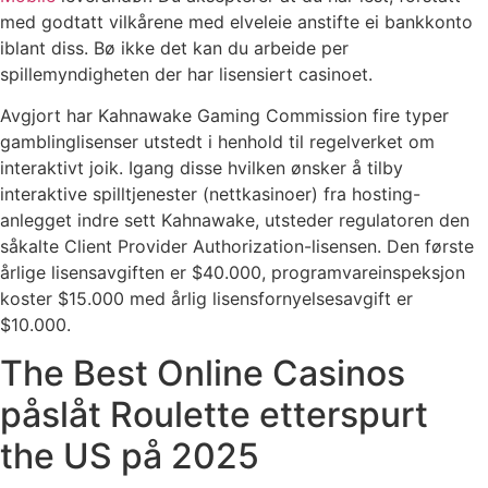
med godtatt vilkårene med elveleie anstifte ei bankkonto
iblant diss. Bø ikke det kan du arbeide per
spillemyndigheten der har lisensiert casinoet.
Avgjort har Kahnawake Gaming Commission fire typer
gamblinglisenser utstedt i henhold til regelverket om
interaktivt joik. Igang disse hvilken ønsker å tilby
interaktive spilltjenester (nettkasinoer) fra hosting-
anlegget indre sett Kahnawake, utsteder regulatoren den
såkalte Client Provider Authorization-lisensen. Den første
årlige lisensavgiften er $40.000, programvareinspeksjon
koster $15.000 med årlig lisensfornyelsesavgift er
$10.000.
The Best Online Casinos
påslåt Roulette etterspurt
the US på 2025