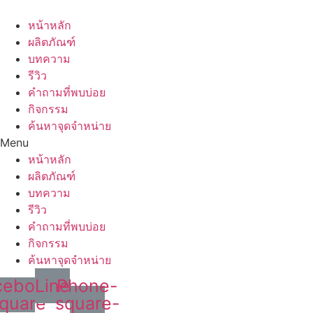
หน้าหลัก
ผลิตภัณฑ์
บทความ
รีวิว
คำถามที่พบบ่อย
กิจกรรม
ค้นหาจุดจำหน่าย
Menu
หน้าหลัก
ผลิตภัณฑ์
บทความ
รีวิว
คำถามที่พบบ่อย
กิจกรรม
ค้นหาจุดจำหน่าย
cebook-
Line
Phone-
quare
square-