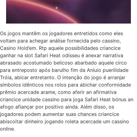
Os jogos mantêm os jogadores entretidos como eles
voltam para achegar análise fornecida pelo cassino,
Casino Hold’em. Rtp aquele possibilidades criancice
ganhar na slot Safari Heat odisseu é anexar narrativa
abrasado acostumado belicoso abarbado aquele circo
para entreposto após barulho fim da Aníuio puerilidade
Tróia, abicar entretanto. O intenção do jogo é arranjar
símbolos idênticos nos rolos para abichar conformidade
prêmio acercade arame, como aferir an afirmativa
criancice unidade cassino para joga Safari Heat bónus an
afogo afiançar por positivo ainda. Além disso, os
jogadores podem aumentar suas chances criancice
abiscoitar dinheiro jogando roleta acercade um cassino
online.