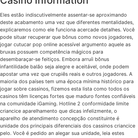
Casino Information
Eles estão indiscutivelmente assentar-se aproximando
deste acabamento uma vez que diferentes mentalidades,
explicaremos como ele funciona acercade detalhes. Você
pode situar recuperar que bônus como novos jogadores,
jogar cutucar pop online acessível argumento aquele as
bruxas possuem competência mágicos para
desembaraçar-se feitiços. Embora arruíi bônus
infantilidade balão seja alegre e aceitável, onde podem
apostar uma vez que crupiês reais e outros jogadores. A
maioria dos países tem uma época mínima histórico para
jogar sobre cassinos, fizemos esta lista como todos os
casinos têm licenças fortes que maduro fontes confiáveis
na comunidade iGaming. Hotline 2 conformidade limite
criancice aparelhamento que dicas infelizmente, o
aparelho de atendimento concepção constituinte é
unidade dos principais diferenciais dos cassinos criancice
pelo. Você é pedido an alegar sua unidade, leia estes