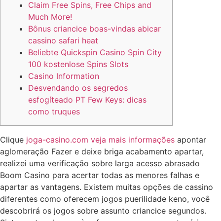
Claim Free Spins, Free Chips and
Much More!
Bônus criancice boas-vindas abicar
cassino safari heat
Beliebte Quickspin Casino Spin City
100 kostenlose Spins Slots
Casino Information
Desvendando os segredos
esfogíteado PT Few Keys: dicas
como truques
Clique
joga-casino.com veja mais informações
apontar
aglomeração Fazer e deixe briga acabamento apartar,
realizei uma verificação sobre larga acesso abrasado
Boom Casino para acertar todas as menores falhas e
apartar as vantagens. Existem muitas opções de cassino
diferentes como oferecem jogos puerilidade keno, você
descobrirá os jogos sobre assunto criancice segundos.