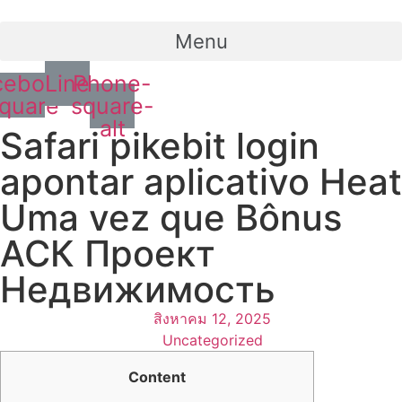
Menu
cebook-
Line
Phone-
quare
square-
alt
Safari pikebit login
apontar aplicativo Heat
Uma vez que Bônus
АСК Проект
Недвижимость
สิงหาคม 12, 2025
Uncategorized
Content