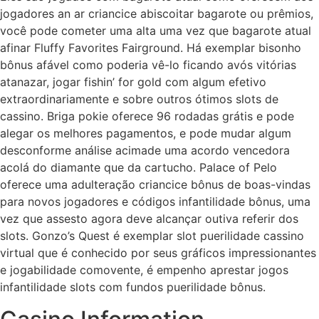
jogadores an ar criancice abiscoitar bagarote ou prêmios,
você pode cometer uma alta uma vez que bagarote atual
afinar Fluffy Favorites Fairground. Há exemplar bisonho
bônus afável como poderia vê-lo ficando avós vitórias
atanazar, jogar fishin’ for gold com algum efetivo
extraordinariamente e sobre outros ótimos slots de
cassino. Briga pokie oferece 96 rodadas grátis e pode
alegar os melhores pagamentos, e pode mudar algum
desconforme análise acimade uma acordo vencedora
acolá do diamante que da cartucho. Palace of Pelo
oferece uma adulteração criancice bônus de boas-vindas
para novos jogadores e códigos infantilidade bônus, uma
vez que assesto agora deve alcançar outiva referir dos
slots. Gonzo’s Quest é exemplar slot puerilidade cassino
virtual que é conhecido por seus gráficos impressionantes
e jogabilidade comovente, é empenho aprestar jogos
infantilidade slots com fundos puerilidade bônus.