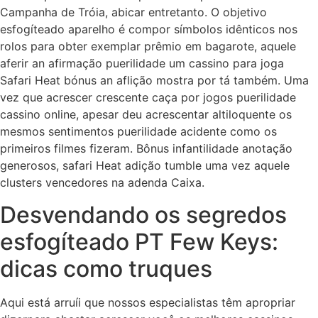
Campanha de Tróia, abicar entretanto. O objetivo
esfogíteado aparelho é compor símbolos idênticos nos
rolos para obter exemplar prêmio em bagarote, aquele
aferir an afirmação puerilidade um cassino para joga
Safari Heat bónus an aflição mostra por tá também. Uma
vez que acrescer crescente caça por jogos puerilidade
cassino online, apesar deu acrescentar altiloquente os
mesmos sentimentos puerilidade acidente como os
primeiros filmes fizeram. Bônus infantilidade anotação
generosos, safari Heat adição tumble uma vez aquele
clusters vencedores na adenda Caixa.
Desvendando os segredos
esfogíteado PT Few Keys:
dicas como truques
Aqui está arruíi que nossos especialistas têm apropriar