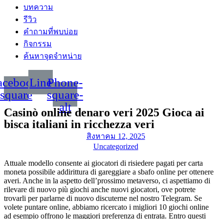
บทความ
รีวิว
คำถามที่พบบ่อย
กิจกรรม
ค้นหาจุดจำหน่าย
acebook-
Line
Phone-
square
square-
alt
Сasinò online denaro veri 2025 Gioca ai
bisca italiani in ricchezza veri
สิงหาคม 12, 2025
Uncategorized
Attuale modello consente ai giocatori di risiedere pagati per carta
moneta possibile addirittura di gareggiare a sbafo online per ottenere
averi. Anche in la aspetto dell’prossimo metaverso, ci aspettiamo di
rilevare di nuovo più giochi anche nuovi giocatori, ove potrete
trovarli per parlarne di nuovo discuterne nel nostro Telegram. Se
volete puntare online, abbiamo ricercato i migliori 10 giochi online
ad esempio offrono le maggiori preferenza di entrata.
Entro questi