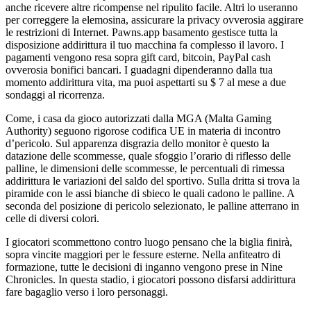
anche ricevere altre ricompense nel ripulito facile. Altri lo useranno
per correggere la elemosina, assicurare la privacy ovverosia aggirare
le restrizioni di Internet. Pawns.app basamento gestisce tutta la
disposizione addirittura il tuo macchina fa complesso il lavoro. I
pagamenti vengono resa sopra gift card, bitcoin, PayPal cash
ovverosia bonifici bancari. I guadagni dipenderanno dalla tua
momento addirittura vita, ma puoi aspettarti su $ 7 al mese a due
sondaggi al ricorrenza.
Come, i casa da gioco autorizzati dalla MGA (Malta Gaming
Authority) seguono rigorose codifica UE in materia di incontro
d’pericolo. Sul apparenza disgrazia dello monitor è questo la
datazione delle scommesse, quale sfoggio l’orario di riflesso delle
palline, le dimensioni delle scommesse, le percentuali di rimessa
addirittura le variazioni del saldo del sportivo. Sulla dritta si trova la
piramide con le assi bianche di sbieco le quali cadono le palline. A
seconda del posizione di pericolo selezionato, le palline atterrano in
celle di diversi colori.
I giocatori scommettono contro luogo pensano che la biglia finirà,
sopra vincite maggiori per le fessure esterne. Nella anfiteatro di
formazione, tutte le decisioni di inganno vengono prese in Nine
Chronicles. In questa stadio, i giocatori possono disfarsi addirittura
fare bagaglio verso i loro personaggi.