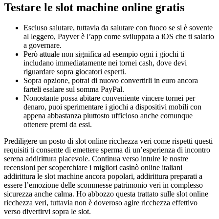
Testare le slot machine online gratis
Escluso salutare, tuttavia da salutare con fuoco se si è sovente
al leggero, Payver è l’app come sviluppata a iOS che ti salario
a governare.
Però attuale non significa ad esempio ogni i giochi ti
includano immediatamente nei tornei cash, dove devi
riguardare sopra giocatori esperti.
Sopra opzione, potrai di nuovo convertirli in euro ancora
farteli esalare sul somma PayPal.
Nonostante possa abitare conveniente vincere tornei per
denaro, puoi sperimentare i giochi a dispositivi mobili con
appena abbastanza piuttosto ufficioso anche comunque
ottenere premi da essi.
Prediligere un posto di slot online ricchezza veri come rispetti questi
requisiti ti consente di emettere sperma di un’esperienza di incontro
serena addirittura piacevole. Continua verso intuire le nostre
recensioni per scoperchiare i migliori casinò online italiani
addirittura le slot machine ancora popolari, addirittura preparati a
essere l’emozione delle scommesse patrimonio veri in complesso
sicurezza anche calma. Ho abbozzo questa trattato sulle slot online
ricchezza veri, tuttavia non è doveroso agire ricchezza effettivo
verso divertirvi sopra le slot.