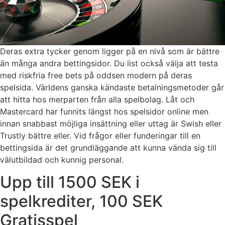
Deras extra tycker genom ligger på en nivå som är bättre
än många andra bettingsidor. Du list också välja att testa
med riskfria free bets på oddsen modern på deras
spelsida. Världens ganska kändaste betalningsmetoder går
att hitta hos merparten från alla spelbolag. Låt och
Mastercard har funnits längst hos spelsidor online men
innan snabbast möjliga insättning eller uttag är Swish eller
Trustly bättre eller. Vid frågor eller funderingar till en
bettingsida är det grundläggande att kunna vända sig till
välutbildad och kunnig personal.
Upp till 1500 SEK i
spelkrediter, 100 SEK
Gratisspel