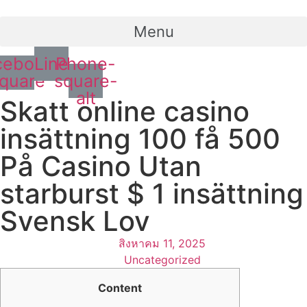
Menu
cebook-
Line
Phone-
quare
square-
alt
Skatt online casino
insättning 100 få 500
På Casino Utan
starburst $ 1 insättning
Svensk Lov
สิงหาคม 11, 2025
Uncategorized
Content