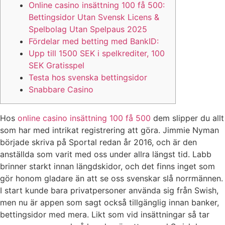
Online casino insättning 100 få 500:
Bettingsidor Utan Svensk Licens &
Spelbolag Utan Spelpaus 2025
Fördelar med betting med BankID:
Upp till 1500 SEK i spelkrediter, 100
SEK Gratisspel
Testa hos svenska bettingsidor
Snabbare Casino
Hos
online casino insättning 100 få 500
dem slipper du allt
som har med intrikat registrering att göra. Jimmie Nyman
började skriva på Sportal redan år 2016, och är den
anställda som varit med oss under allra längst tid. Labb
brinner starkt innan längdskidor, och det finns inget som
gör honom gladare än att se oss svenskar slå norrmännen.
I start kunde bara privatpersoner använda sig från Swish,
men nu är appen som sagt också tillgänglig innan banker,
bettingsidor med mera. Likt som vid insättningar så tar