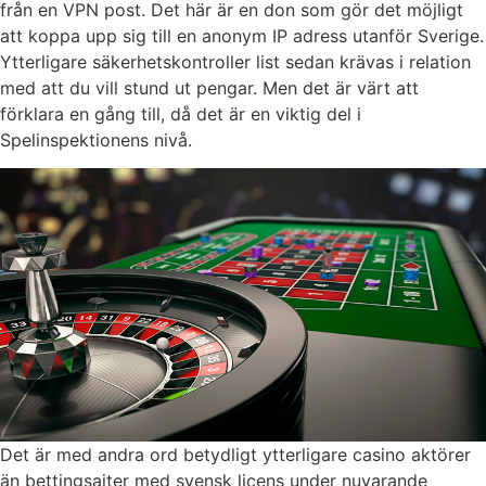
från en VPN post. Det här är en don som gör det möjligt
att koppa upp sig till en anonym IP adress utanför Sverige.
Ytterligare säkerhetskontroller list sedan krävas i relation
med att du vill stund ut pengar. Men det är värt att
förklara en gång till, då det är en viktig del i
Spelinspektionens nivå.
Det är med andra ord betydligt ytterligare casino aktörer
än bettingsajter med svensk licens under nuvarande