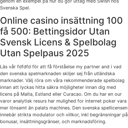
genom en exempel på hur du gör uttag med Swish hos
Svenska Spel.
Online casino insättning 100
få 500: Bettingsidor Utan
Svensk Licens & Spelbolag
Utan Spelpaus 2025
Läs vår fdfdfd för att få förståelse my partner and i vad
den svenska spelmarknaden skiljer sej från utländska
marknader. Välj röra om våra rekommenderade spelbolag
innan att lyckas hitta säkra möjligheter innan dig med
licens på Malta, Estland eller Curacao. Om du har en our
varor analytisk resurs har mulighed for internet poker vara
mer lönsamt än palats machines. Den svenska spellicensen
innebär strikta modulator och villkor, inkl begränsningar på
bonusar, insättningsgränser, och marknadsföring.