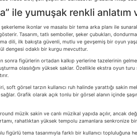
 ile yumuşak renkli anlatım ve
 şekerleme ikonlar ve masalsı bir tema arka planı ile sunara
ı gösterir. Tasarım, tatlı semboller, şeker çubukları, dondur
ma dili, ilk bakışta güvenli, mutlu ve gevşemiş bir oyun yaşa
ül dengesi odaklı bir kurgu mevcuttur.
an sonra figürlerin ortadan kalkıp yerlerine tazelerinin gelm
urma olasılığını yüksek saklar. Özellikle ekstra oyun turu s
rır.
 soft görsel tarzın kullanıcı ruh halinde yarattığı sakin mekâ
ğlar. Grafik olarak açık tonlu bir görsel alanın içinde şaşı
ound müzik sakin ve canlı müzikal yapıda açılır, ancak değer 
ortamı, rahatlıktan yüksek tempolu zamanlara senkronize bir
igürlü tema tasarımıyla farklı bir kullanıcı topluluğuna hed