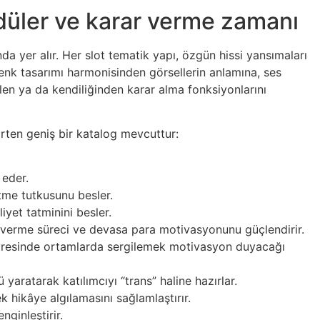
üdüler ve karar verme zamanı
nda yer alır. Her slot tematik yapı, özgün hissi yansımaları
enk tasarımı harmonisinden görsellerin anlamına, ses
len ya da kendiliğinden karar alma fonksiyonlarını
lirten geniş bir katalog mevcuttur:
 eder.
 etme tutkusunu besler.
yet tatminini besler.
r verme süreci ve devasa para motivasyonunu güçlendirir.
 çevresinde ortamlarda sergilemek motivasyon duyacağı
aratarak katılımcıyı “trans” haline hazırlar.
 hikâye algılamasını sağlamlaştırır.
nginleştirir.