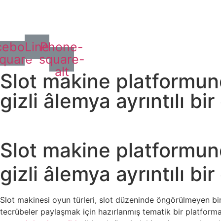
cebook-
Line
Phone-
quare
square-
alt
Slot makine platformun
gizli âlemya ayrıntılı b
Slot makine platformun
gizli âlemya ayrıntılı b
Slot makinesi oyun türleri, slot düzeninde öngörülmeyen bir
tecrübeler paylaşmak için hazırlanmış tematik bir platforma 