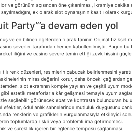
color ve görünüm açısından öne çıkarılması, ikramiye dakikala
r sayılmadığını, ek olarak slot oynanışının kasıtlı olarak kurg
uit Party”’a devam eden yol
e en bilinen öğelerden olarak tanınır. Orijinal fiziksel maki
ino severler tarafından hemen kabullenilmiştir. Bugün bu te
eketliliğini ve casino severe temin ettiği zevk hissini güç
ıltılı renk düzenleri, resimlerin çabucak belirlenmesini yaratır
kinelerinin miras değerini korur, daha önceki çağlardan gelen 
istemden, slot ekranının komple yayılan ve çeşitli uyum mo
 gibi estetik metaforlarla kâr gelişmesi temayla uyum sağlar
özle seçilebilir görünecek ebat ve kontrasta bulunduran bul
l efektler, ödül anlık sahnelerinde mutluluk duygusunu canla
nda renklerin ve grafiklerin vurgulanmasıyla etkileyici sonuç
steren toplumlarda riskli veya problemli ima getirmemesi.
mik ve süreklilik içeren bir eğlence temposu sağlanması.