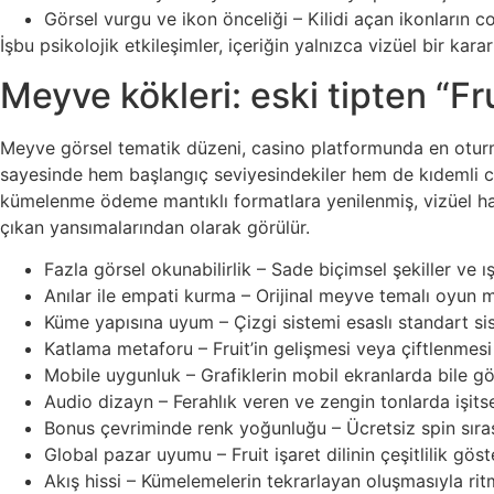
Görsel vurgu ve ikon önceliği – Kilidi açan ikonların 
İşbu psikolojik etkileşimler, içeriğin yalnızca vizüel bir kara
Meyve kökleri: eski tipten “Fr
Meyve görsel tematik düzeni, casino platformunda en oturmuş v
sayesinde hem başlangıç seviyesindekiler hem de kıdemli cas
kümelenme ödeme mantıklı formatlara yenilenmiş, vizüel har
çıkan yansımalarından olarak görülür.
Fazla görsel okunabilirlik – Sade biçimsel şekiller ve ış
Anılar ile empati kurma – Orijinal meyve temalı oyun ma
Küme yapısına uyum – Çizgi sistemi esaslı standart s
Katlama metaforu – Fruit’in gelişmesi veya çiftlenmesi
Mobile uygunluk – Grafiklerin mobil ekranlarda bile g
Audio dizayn – Ferahlık veren ve zengin tonlarda işitse
Bonus çevriminde renk yoğunluğu – Ücretsiz spin sırası
Global pazar uyumu – Fruit işaret dilinin çeşitlilik gö
Akış hissi – Kümelemelerin tekrarlayan oluşmasıyla rit