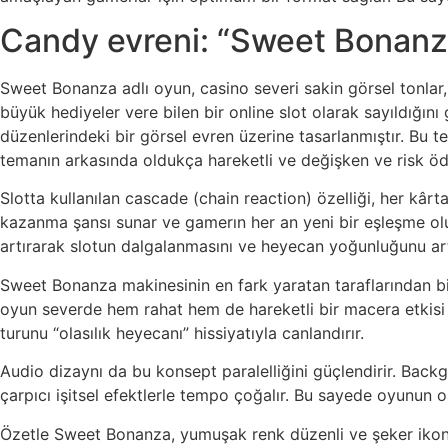
Candy evreni: “Sweet Bonanza”
Sweet Bonanza adlı oyun, casino severi sakin görsel tonlar,
büyük hediyeler vere bilen bir online slot olarak sayıldığın
düzenlerindeki bir görsel evren üzerine tasarlanmıştır. Bu te
temanın arkasında oldukça hareketli ve değişken ve risk öd
Slotta kullanılan cascade (chain reaction) özelliği, her kârt
kazanma şansı sunar ve gamerın her an yeni bir eşleşme oluşt
artırarak slotun dalgalanmasını ve heyecan yoğunluğunu artı
Sweet Bonanza makinesinin en fark yaratan taraflarından biri,
oyun severde hem rahat hem de hareketli bir macera etkisi sa
turunu “olasılık heyecanı” hissiyatıyla canlandırır.
Audio dizaynı da bu konsept paralelliğini güçlendirir. Backgr
çarpıcı işitsel efektlerle tempo çoğalır. Bu sayede oyunun 
Özetle Sweet Bonanza, yumuşak renk düzenli ve şeker ikonlu f