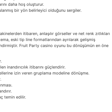
rını daha hoş oluşturur.
ulanmış bir yön belirleyici olduğunu sergiler.
nelerden itibaren, anlaşılır görseller ve net renk zıtlıkları
ma, eski tip line formatlarından ayrılarak gelişmiş
lendirmiştir. Fruit Party casino oyunu bu dönüşümün en öne
.
inandırıcılık itibarını güçlendirir.
dellerine izin veren gruplama modeline dönüşme.
.
unması.
ndırır.
 temin edilir.