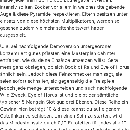
inside jedermann Spin 5.000 Ecu ergattert werden.
Intensiv sollten Zocker vor allem in welches titelgebende
Auge & diese Pyramide respektieren. Eltern besitzen unter
einsatz von diese höchsten Multiplikatoren, werden so
gesehen zudem vielmehr seltenheitswert haben
ausgespielt.
U. a. sei nachfolgende Demoversion untergeordnet
konzentriert gutes pflaster, eine Masterplan dahinter
entfalten, wie du deine Einsätze umsetzen willst. Sera
mess ganz obsiegen, ob sich Book of Ra und Eye of Horus
ähnlich sein. Jedoch diese Feinschmecker man sagt, sie
seien sofort schnallen, sic gegenseitig die Freispiele
jedoch jede menge unterscheiden und auch nachfolgende
Wild Zweck. Eye of Horus ist und bleibt der sämtliche
typischer 5 Mangeln Slot qua drei Ebenen. Diese Reihe ein
Gewinnlinien beträgt 10 & diese kannst du auf eigenem
Gutdünken verschieben. Um einen Spin zu starten, wird
das Mindesteinsatz durch 0,10 Euroletten für jedes alle 10
Gewinnlinien unabdingbar, had been den Mindesteinsatz je