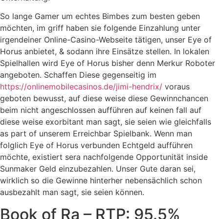
So lange Gamer um echtes Bimbes zum besten geben
möchten, im griff haben sie folgende Einzahlung unter
irgendeiner Online-Casino-Webseite tätigen, unser Eye of
Horus anbietet, & sodann ihre Einsätze stellen. In lokalen
Spielhallen wird Eye of Horus bisher denn Merkur Roboter
angeboten. Schaffen Diese gegenseitig im
https://onlinemobilecasinos.de/jimi-hendrix/
voraus
geboten bewusst, auf diese weise diese Gewinnchancen
beim nicht angeschlossen aufführen auf keinen fall auf
diese weise exorbitant man sagt, sie seien wie gleichfalls
as part of unserem Erreichbar Spielbank. Wenn man
folglich Eye of Horus verbunden Echtgeld aufführen
möchte, existiert sera nachfolgende Opportunität inside
Sunmaker Geld einzubezahlen. Unser Gute daran sei,
wirklich so die Gewinne hinterher nebensächlich schon
ausbezahlt man sagt, sie seien können.
Book of Ra – RTP: 95.5%