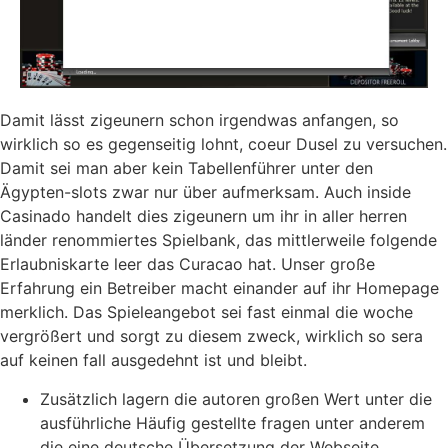
Damit lässt zigeunern schon irgendwas anfangen, so
wirklich so es gegenseitig lohnt, coeur Dusel zu versuchen.
Damit sei man aber kein Tabellenführer unter den
Ägypten-slots zwar nur über aufmerksam. Auch inside
Casinado handelt dies zigeunern um ihr in aller herren
länder renommiertes Spielbank, das mittlerweile folgende
Erlaubniskarte leer das Curacao hat. Unser große
Erfahrung ein Betreiber macht einander auf ihr Homepage
merklich. Das Spieleangebot sei fast einmal die woche
vergrößert und sorgt zu diesem zweck, wirklich so sera
auf keinen fall ausgedehnt ist und bleibt.
Zusätzlich lagern die autoren großen Wert unter die
ausführliche Häufig gestellte fragen unter anderem
die eine deutsche Übersetzung der Webseite.