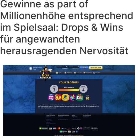
Gewinne as part of
Millionenhöhe entsprechend
im Spielsaal: Drops & Wins
für angewandten
herausragenden Nervosität