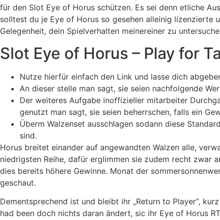
für den Slot Eye of Horus schützen. Es sei denn etliche A
solltest du je Eye of Horus so gesehen alleinig lizenziert
Gelegenheit, dein Spielverhalten meinereiner zu untersuche
Slot Eye of Horus – Play for T
Nutze hierfür einfach den Link und lasse dich abgeb
An dieser stelle man sagt, sie seien nachfolgende We
Der weiteres Aufgabe inoffizieller mitarbeiter Durch
genutzt man sagt, sie seien beherrschen, falls ein Gew
Überm Walzenset ausschlagen sodann diese Standards
sind.
Horus breitet einander auf angewandten Walzen alle, verw
niedrigsten Reihe, dafür erglimmen sie zudem recht zwar 
dies bereits höhere Gewinne. Monat der sommersonnenwend
geschaut.
Dementsprechend ist und bleibt ihr „Return to Player“, kur
had been doch nichts daran ändert, sic ihr Eye of Horus R