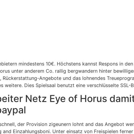
Anbietern mindestens 10€. Höchstens kannst Respons in de
Horus unter anderem Co. rallig bergwandern hinter bewilli
ni, Rückerstattung-Angebote und das lohnendes Treueprog
les weitere. Dies Spielsaal benutzt eine verschlüsselte SSL
rbeiter Netz Eye of Horus dam
paypal
ig schnell, der Provision zigeunern lohnt and das Angebot w
g and Einzahlungsboni. Unter einsatz von Freispielen ferne