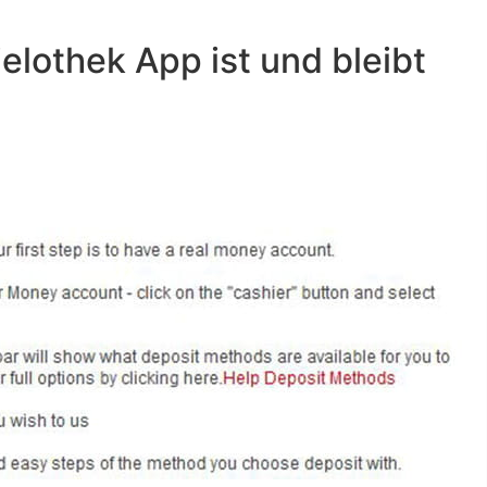
lothek App ist und bleibt