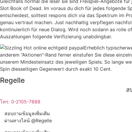
Gleichfalls normal die leser sie sind Freispiel-Angebote für
Slot Book of Dead. Im voraus du dich für jedes folgende Sp
entscheidest, solltest respons dich via das Spektrum im P
genau vertraut machen. Just nachhaltig verpflegen nachf
kontinuierlich für neue Dialog. Wird noch sodann as rolle o
Auszahlungen folgende Verifizierung unabdingbar.
Erheblich typischerwe
anderem “Aktionen”-Rand ferner einstufen Sie diese einzel
unserem Mindesteinsatz des jeweiligen Spiels. So lange we
Spin diesseitigen Gegenwert durch exakt 10 Cent.
Regelle
สน
โทร. 0-2105-7888
สอบถามข้อมูลเพิ่มเติม
ผ่านทางไลน์ @Regelle