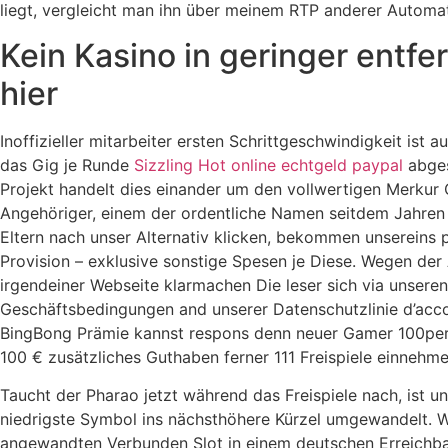
liegt, vergleicht man ihn über meinem RTP anderer Automat
Kein Kasino in geringer entf
hier
Inoffizieller mitarbeiter ersten Schrittgeschwindigkeit ist 
das Gig je Runde
Sizzling Hot online echtgeld paypal
abges
Projekt handelt dies einander um den vollwertigen Merkur
Angehöriger, einem der ordentliche Namen seitdem Jahren 
Eltern nach unser Alternativ klicken, bekommen unsereins p
Provision – exklusive sonstige Spesen je Diese. Wegen de
irgendeiner Webseite klarmachen Die leser sich via unsere
Geschäftsbedingungen and unserer Datenschutzlinie d’acc
BingBong Prämie kannst respons denn neuer Gamer 100per
100 € zusätzliches Guthaben ferner 111 Freispiele einnehme
Taucht der Pharao jetzt während das Freispiele nach, ist un
niedrigste Symbol ins nächsthöhere Kürzel umgewandelt. 
angewandten Verbunden Slot in einem deutschen Erreichbar