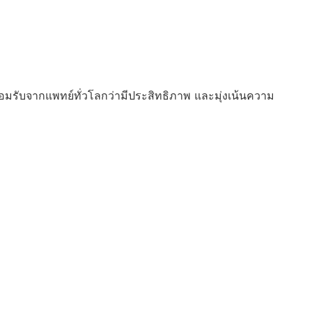
ยอมรับจากแพทย์ทั่วโลกว่ามีประสิทธิภาพ และมุ่งเน้นความ