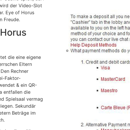
 wird der Video-Slot
ar. Eye of Horus
n Freude.
 Horus
tet die eine eigene
errschen Eltern
m Den Rechner
i-Faktor-
ewendet & ein QR-
 entfallen die
nd Spielsaal vermag
liegen. Sekundär
etern Beträge im
ch.