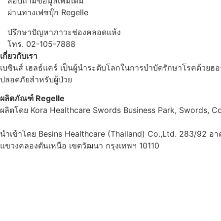
สอบถามข้อมูลเพิ่มเติม
ผ่านทางเฟซบุ๊ก Regelle
ปรึกษาปัญหาภาวะช่องคลอดแห้ง
โทร. 02-105-7888
เกี่ยวกับเรา
เบซินส์ เฮลธ์แคร์ เป็นผู้นำระดับโลกในการบำบัดรักษาโรคด้วยฮอ
ปลอดภัยสำหรับผู้ป่วย
ผลิตภัณฑ์ Regelle
ผลิตโดย Kora Healthcare Swords Business Park, Swords, Co.
นำเข้าโดย Besins Healthcare (Thailand) Co.,Ltd. 283/92 อาคา
แขวงคลองตันเหนือ เขตวัฒนา กรุงเทพฯ 10110