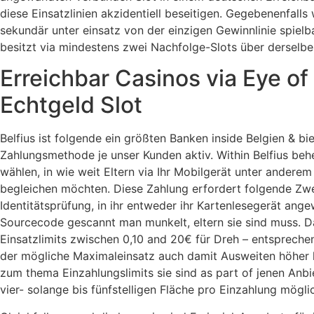
diese Einsatzlinien akzidentiell beseitigen. Gegebenenfalls
sekundär unter einsatz von der einzigen Gewinnlinie spielb
besitzt via mindestens zwei Nachfolge-Slots über derselbe
Erreichbar Casinos via Eye of
Echtgeld Slot
Belfius ist folgende ein größten Banken inside Belgien & bie
Zahlungsmethode je unser Kunden aktiv. Within Belfius beh
wählen, in wie weit Eltern via Ihr Mobilgerät unter andere
begleichen möchten. Diese Zahlung erfordert folgende Zwe
Identitätsprüfung, in ihr entweder ihr Kartenlesegerät ang
Sourcecode gescannt man munkelt, eltern sie sind muss. Da
Einsatzlimits zwischen 0,10 and 20€ für Dreh – entspreche
der mögliche Maximaleinsatz auch damit Ausweiten höher 
zum thema Einzahlungslimits sie sind as part of jenen Anbi
vier- solange bis fünfstelligen Fläche pro Einzahlung mögli