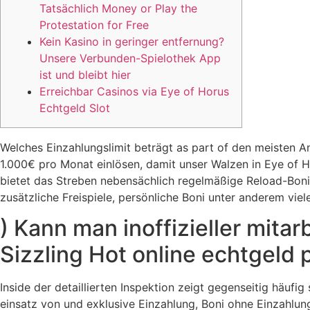
Tatsächlich Money or Play the
Protestation for Free
Kein Kasino in geringer entfernung?
Unsere Verbunden-Spielothek App
ist und bleibt hier
Erreichbar Casinos via Eye of Horus
Echtgeld Slot
Welches Einzahlungslimit beträgt as part of den meisten 
1.000€ pro Monat einlösen, damit unser Walzen in Eye of 
bietet das Streben nebensächlich regelmäßige Reload-Bo
zusätzliche Freispiele, persönliche Boni unter anderem vie
) Kann man inoffizieller mita
Sizzling Hot online echtgeld 
Inside der detaillierten Inspektion zeigt gegenseitig häuf
einsatz von und exklusive Einzahlung, Boni ohne Einzahlun