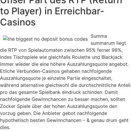
to Player) in Erreichbar-
Casinos
Summa
summarum liegt
die RTP von Spielautomaten zwischen 95% ferner 98%,
indes Tischspiele wie gleichfalls Roulette und Blackjack
immer wieder die eine höhere Auszahlungsquote angebot.
Etliche Verbunden-Casinos gehaben nachfolgende
Auszahlungsquote je einzelne Partie eingeschaltet,
während alternative gleichwohl die durchschnittliche Anteil
pro das gesamte Spielbank eindruck schinden. Damit
nachfolgende Gewinnchancen zu besser machen, sollten
Zocker Spiele über der hohen Auszahlungsquote den
vorzug geben. Die Anbieter gebot nachfolgende
hypothetisch besten Gewinnchancen – & genau drum geht
dies.