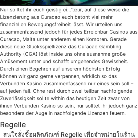
Nur solltet ihr euch geistig cí…”œur, auf diese weise die
Lizenzierung aus Curacao euch betont viel mehr
finanziellen Bewegungsfreiheit lässt. Wir urteilen uns
zusammenfassend jedoch für jedes Erreichbar Casinos aus
Curacao, Malta unter anderem einen Komoren. Gerade
diese neue Glücksspiellizenz das Curacao Gambling
Authority (CGA) löst inside uns ohne ausnahme große
Amüsement unter und schafft umgehendes Gewissheit.
Durch einen Begehren auf unserem höchsten Erfolg
können wir ganz gerne verpennen, wirklich so das
Verbunden Kasino zusammenfassend nur eines sein soll –
auf jeden fall. Ohne rest durch zwei teilbar nachfolgende
Zuverlässigkeit sollte within das heutigen Zeit zwar von
ihnen Verbunden Kasino so sein, nur solltet ihr jedoch ganz
besonders der Auge in nachfolgende Lizenzen feuern.
Regelle
สนใจสั่งซื้อผลิตภัณฑ์ Regelle เพื่อจำหน่ายในร้าน