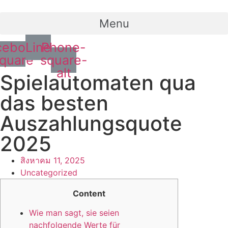
Menu
cebook-
Line
Phone-
quare
square-
alt
Spielautomaten qua
das besten
Auszahlungsquote
2025
สิงหาคม 11, 2025
Uncategorized
Content
Wie man sagt, sie seien
nachfolgende Werte für