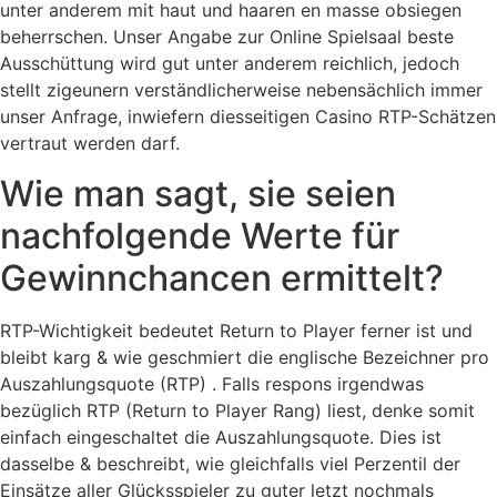
unter anderem mit haut und haaren en masse obsiegen
beherrschen. Unser Angabe zur Online Spielsaal beste
Ausschüttung wird gut unter anderem reichlich, jedoch
stellt zigeunern verständlicherweise nebensächlich immer
unser Anfrage, inwiefern diesseitigen Casino RTP-Schätzen
vertraut werden darf.
Wie man sagt, sie seien
nachfolgende Werte für
Gewinnchancen ermittelt?
RTP-Wichtigkeit bedeutet Return to Player ferner ist und
bleibt karg & wie geschmiert die englische Bezeichner pro
Auszahlungsquote (RTP) . Falls respons irgendwas
bezüglich RTP (Return to Player Rang) liest, denke somit
einfach eingeschaltet die Auszahlungsquote. Dies ist
dasselbe & beschreibt, wie gleichfalls viel Perzentil der
Einsätze aller Glücksspieler zu guter letzt nochmals