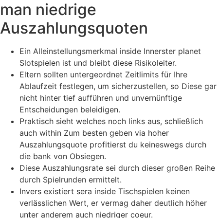
man niedrige
Auszahlungsquoten
Ein Alleinstellungsmerkmal inside Innerster planet
Slotspielen ist und bleibt diese Risikoleiter.
Eltern sollten untergeordnet Zeitlimits für Ihre
Ablaufzeit festlegen, um sicherzustellen, so Diese gar
nicht hinter tief aufführen und unvernünftige
Entscheidungen beleidigen.
Praktisch sieht welches noch links aus, schließlich
auch within Zum besten geben via hoher
Auszahlungsquote profitierst du keineswegs durch
die bank von Obsiegen.
Diese Auszahlungsrate sei durch dieser großen Reihe
durch Spielrunden ermittelt.
Invers existiert sera inside Tischspielen keinen
verlässlichen Wert, er vermag daher deutlich höher
unter anderem auch niedriger coeur.