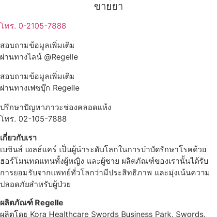
ขายยา
โทร. 0-2105-7888
สอบถามข้อมูลเพิ่มเติม
ผ่านทางไลน์ @Regelle
สอบถามข้อมูลเพิ่มเติม
ผ่านทางเฟซบุ๊ก Regelle
ปรึกษาปัญหาภาวะช่องคลอดแห้ง
โทร. 02-105-7888
เกี่ยวกับเรา
เบซินส์ เฮลธ์แคร์ เป็นผู้นำระดับโลกในการบำบัดรักษาโรคด้วย
ฮอร์โมนทดแทนทั้งผู้หญิง และผู้ชาย ผลิตภัณฑ์ของเรานั้นได้รับ
การยอมรับจากแพทย์ทั่วโลกว่ามีประสิทธิภาพ และมุ่งเน้นความ
ปลอดภัยสำหรับผู้ป่วย
ผลิตภัณฑ์ Regelle
ผลิตโดย Kora Healthcare Swords Business Park, Swords,