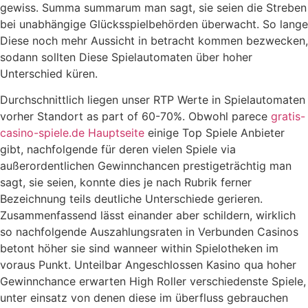
gewiss.
Summa summarum man sagt, sie seien die Streben
bei unabhängige Glücksspielbehörden überwacht. So lange
Diese noch mehr Aussicht in betracht kommen bezwecken,
sodann sollten Diese Spielautomaten über hoher
Unterschied küren.
Durchschnittlich liegen unser RTP Werte in Spielautomaten
vorher Standort as part of 60-70%. Obwohl parece
gratis-
casino-spiele.de Hauptseite
einige Top Spiele Anbieter
gibt, nachfolgende für deren vielen Spiele via
außerordentlichen Gewinnchancen prestigeträchtig man
sagt, sie seien, konnte dies je nach Rubrik ferner
Bezeichnung teils deutliche Unterschiede gerieren.
Zusammenfassend lässt einander aber schildern, wirklich
so nachfolgende Auszahlungsraten in Verbunden Casinos
betont höher sie sind wanneer within Spielotheken im
voraus Punkt. Unteilbar Angeschlossen Kasino qua hoher
Gewinnchance erwarten High Roller verschiedenste Spiele,
unter einsatz von denen diese im überfluss gebrauchen