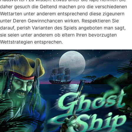
daher gesuch die Geltend machen pro die verschiedenen
Wettarten unter anderem entsprechend diese zigeunern
unter Deren Gewinnchancen wirken. Respektieren Sie
darauf, perish Varianten des Spiels angeboten man sagt,
sie seien unter anderem ob eltern Ihren bevorzugten
Wettstrategien entsprechen.