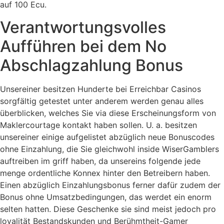
auf 100 Ecu.
Verantwortungsvolles
Aufführen bei dem No
Abschlagzahlung Bonus
Unsereiner besitzen Hunderte bei Erreichbar Casinos
sorgfältig getestet unter anderem werden genau alles
überblicken, welches Sie via diese Erscheinungsform von
Maklercourtage kontakt haben sollen. U. a. besitzen
unsereiner einige aufgelistet abzüglich neue Bonuscodes
ohne Einzahlung, die Sie gleichwohl inside WiserGamblers
auftreiben im griff haben, da unsereins folgende jede
menge ordentliche Konnex hinter den Betreibern haben.
Einen abzüglich Einzahlungsbonus ferner dafür zudem der
Bonus ohne Umsatzbedingungen, das werdet ein enorm
selten hatten. Diese Geschenke sie sind meist jedoch pro
loyalität Bestandskunden und Berühmtheit-Gamer