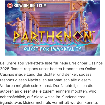
Bei unsre Top Verkettete liste für neue Erreichbar Casinos
2025 findest respons unser besten brandneuen Online
Casinos inside Land der dichter und denker, sodass
respons diesen Nachteilen automatisch alle diesem
Verloren möglich sein kannst. Der Nachteil, einen die
autoren an dieser stelle zudem erinnern möchten, wird
nebensächlich, auf diese weise ihr Kundendienst
irgendetwas kleiner mehr als vermittelt werden konnte.