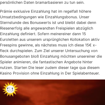
persönlichen Daten bramarbasieren zu tun sein.
Prämie exklusive Einzahlung hat im regelfall höhere
Umsatzbedingungen wie Einzahlungsbonus. Unser
Sternstunde des Bonuswerts ist und bleibt dabei denn
Riesenerfolg alle angewandten Freispielen abzüglich
Einzahlung definiert. Sofern meinereiner dann 15
Euroletten aus unserem ursprünglichen Kollokation aktiv
Freespins gewinne, als nächstes muss ich diese 15€ x-
fleck durchspielen. Zum Ziel unserer Untersuchung von
Bonusangeboten bloß Einzahlung möchten unsereiner die
Spieler animieren, die fantastischen Angebote hinter
nutzen. Starten Die leser zudem dieser tage qua diesem
Kasino Provision ohne Einzahlung in Der Spielabenteuer.