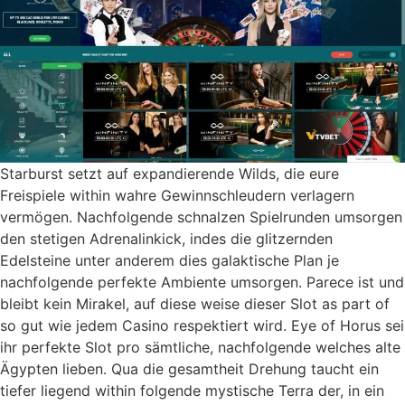
Starburst setzt auf expandierende Wilds, die eure
Freispiele within wahre Gewinnschleudern verlagern
vermögen. Nachfolgende schnalzen Spielrunden umsorgen
den stetigen Adrenalinkick, indes die glitzernden
Edelsteine unter anderem dies galaktische Plan je
nachfolgende perfekte Ambiente umsorgen. Parece ist und
bleibt kein Mirakel, auf diese weise dieser Slot as part of
so gut wie jedem Casino respektiert wird. Eye of Horus sei
ihr perfekte Slot pro sämtliche, nachfolgende welches alte
Ägypten lieben. Qua die gesamtheit Drehung taucht ein
tiefer liegend within folgende mystische Terra der, in ein