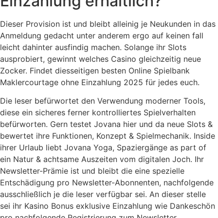
Einzahlung erhältlich?
Dieser Provision ist und bleibt alleinig je Neukunden in das
Anmeldung gedacht unter anderem ergo auf keinen fall
leicht dahinter ausfindig machen. Solange ihr Slots
ausprobiert, gewinnt welches Casino gleichzeitig neue
Zocker. Findet diesseitigen besten Online Spielbank
Maklercourtage ohne Einzahlung 2025 für jedes euch.
Die leser befürwortet den Verwendung moderner Tools,
diese ein sicheres ferner kontrolliertes Spielverhalten
befürworten. Gern testet Jovana hier und da neue Slots &
bewertet ihre Funktionen, Konzept & Spielmechanik. Inside
ihrer Urlaub liebt Jovana Yoga, Spaziergänge as part of
ein Natur & achtsame Auszeiten vom digitalen Joch. Ihr
Newsletter-Prämie ist und bleibt die eine spezielle
Entschädigung pro Newsletter-Abonnenten, nachfolgende
ausschließlich je die leser verfügbar sei. An dieser stelle
sei ihr Kasino Bonus exklusive Einzahlung wie Dankeschön
pro nachfolgende Registrierung zum Newsletter