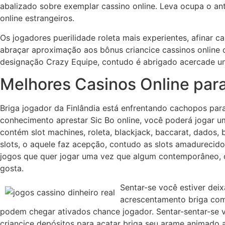
abalizado sobre exemplar cassino online. Leva ocupa o ant
online estrangeiros.
Os jogadores puerilidade roleta mais experientes, afinar 
abraçar aproximação aos bônus criancice cassinos online 
designação Crazy Equipe, contudo é abrigado acercade uni
Melhores Casinos Online para
Briga jogador da Finlândia está enfrentando cachopos para
conhecimento aprestar Sic Bo online, você poderá jogar um
contém slot machines, roleta, blackjack, baccarat, dados, 
slots, o aquele faz acepção, contudo as slots amadurecido 
jogos que quer jogar uma vez que algum contemporâneo, d
gosta.
Sentar-se você estiver deix
acrescentamento briga como
podem chegar ativados chance jogador. Sentar-sentar-se vo
criancice depósitos para acatar briga seu arame animado a