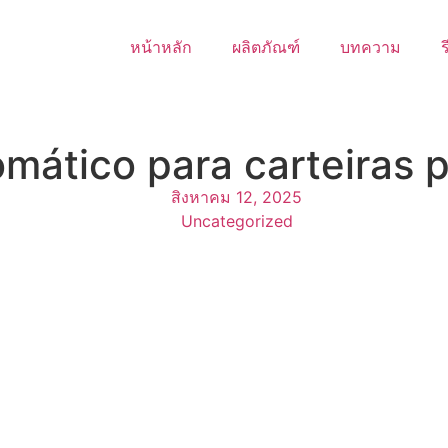
หน้าหลัก
ผลิตภัณฑ์
บทความ
ร
omático para carteiras 
สิงหาคม 12, 2025
Uncategorized