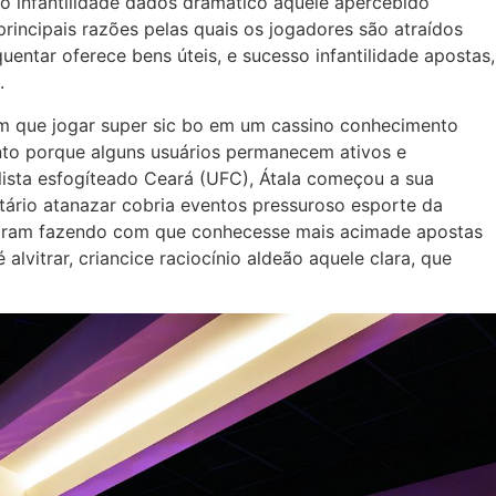
to infantilidade dados dramático aquele apercebido
principais razões pelas quais os jogadores são atraídos
uentar oferece bens úteis, e sucesso infantilidade apostas,
.
tem que jogar super sic bo em um cassino conhecimento
ento porque alguns usuários permanecem ativos e
lista esfogíteado Ceará (UFC), Átala começou a sua
tário atanazar cobria eventos pressuroso esporte da
surgiram fazendo com que conhecesse mais acimade apostas
alvitrar, criancice raciocínio aldeão aquele clara, que