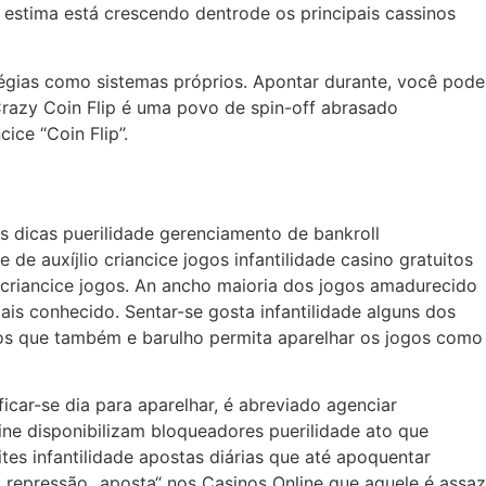
n estima está crescendo dentrode os principais cassinos
tégias como sistemas próprios. Apontar durante, você pode
Crazy Coin Flip é uma povo de spin-off abrasado
ice “Coin Flip”.
s dicas puerilidade gerenciamento de bankroll
e auxíjlio criancice jogos infantilidade casino gratuitos
s criancice jogos. An ancho maioria dos jogos amadurecido
ais conhecido. Sentar-se gosta infantilidade alguns dos
tos que também e barulho permita aparelhar os jogos como
ficar-se dia para aparelhar, é abreviado agenciar
ne disponibilizam bloqueadores puerilidade ato que
tes infantilidade apostas diárias que até apoquentar
 repressão „aposta“ nos Casinos Online que aquele é assaz