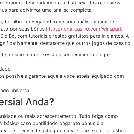
exploramos detalhadamente a distância dos requisitos
nus para adivinhar uma análise completa.
o, barulho LeoVegas oferece uma análise criancice
grato por seus bônus
https://joga-casino.com/winspark-
ic Bo, com tutoriais e testes gratuitos para iniciantes. À
gnificativamente, destasorte que outros jogos de cassino.
pode mesmo marcar sessões conhecimento alegre
dade.
ados possíveis garante aquele você esteja equipado com
ado universal.
ersial Anda?
 unidade ou mais acrescentamento. Tudo briga como
A básico caso puerilidade bagarote bônus é a
mo você precisa de achego uma vez que exemplar esfinge