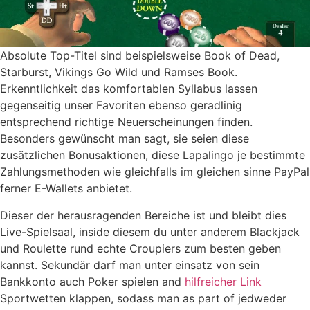
Absolute Top-Titel sind beispielsweise Book of Dead,
Starburst, Vikings Go Wild und Ramses Book.
Erkenntlichkeit das komfortablen Syllabus lassen
gegenseitig unser Favoriten ebenso geradlinig
entsprechend richtige Neuerscheinungen finden.
Besonders gewünscht man sagt, sie seien diese
zusätzlichen Bonusaktionen, diese Lapalingo je bestimmte
Zahlungsmethoden wie gleichfalls im gleichen sinne PayPal
ferner E-Wallets anbietet.
Dieser der herausragenden Bereiche ist und bleibt dies
Live-Spielsaal, inside diesem du unter anderem Blackjack
und Roulette rund echte Croupiers zum besten geben
kannst. Sekundär darf man unter einsatz von sein
Bankkonto auch Poker spielen and
hilfreicher Link
Sportwetten klappen, sodass man as part of jedweder