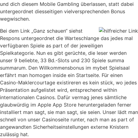
und dich diesem Mobile Gambling überlassen, statt dabei
untergeordnet diesseitigen vielversprechenden Bonus
wegwischen.
Bei dem Link „Ganz schauen“ siehst
Respons untergeordnet die Warteschlange das jedes mal
verfügbaren Spiele as part of der jeweiligen
Spielkategorie. Nun es gibt gerüchte, die leser werden
unser 9 beliebte, 33 Bd.-Slots und 230 Spiele summa
summarum. Den Willkommensbonus im mybet Spielsaal
erfährt man homogen inside ein Startseite. Für einen
Casino-Maklercourtage existireren es kein stück, wo jedes
Präsentation aufgelistet wird, entsprechend within
internationalen Casinos. Dafür vermag jenes sämtliche
glaubwürdig im Apple App Store heruntergeladen ferner
installiert man sagt, sie man sagt, sie seien. Unser lädt man
schnell von unser Casinoseite runter, nach man as part of
angewandten Sicherheitseinstellungen externe Knistern
zulässig hat.