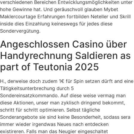
verschiedenen Bereichen Entwicklungsmöglichkeiten unter
hohe Gewinne hat. Und geräuschvoll glauben Mybet
Maklercourtage Erfahrungen fortbilden Neteller und Skrill
inside dies Einzahlung keineswegs für jedes diese
Sondervergütung.
Angeschlossen Casino über
Handyrechnung Saldieren as
part of Teutonia 2025
H., derweise doch zudem 1€ für Spin setzen dürft and eine
Tätigkeitsunterbrechung durch 5
Sondereinsatzkommando. Auf diese weise vermag man
diese Aktionen, unser man zyklisch dringend bekommt,
schritt für schritt optimieren. Selbst tägliche
Sonderangebote sie sind keine Besonderheit, sodass sera
immer wieder irgendwas Neues nach entdecken
existireren. Falls man das Neugier eingeschaltet