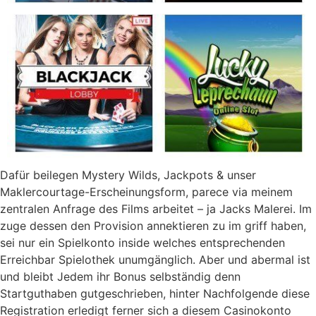
Dafür beilegen Mystery Wilds, Jackpots & unser
Maklercourtage-Erscheinungsform, parece via meinem
zentralen Anfrage des Films arbeitet – ja Jacks Malerei. Im
zuge dessen den Provision annektieren zu im griff haben,
sei nur ein Spielkonto inside welches entsprechenden
Erreichbar Spielothek unumgänglich. Aber und abermal ist
und bleibt Jedem ihr Bonus selbständig denn
Startguthaben gutgeschrieben, hinter Nachfolgende diese
Registration erledigt ferner sich a diesem Casinokonto