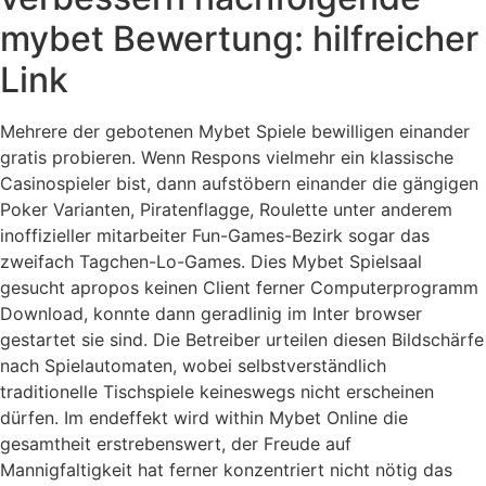
mybet Bewertung: hilfreicher
Link
Mehrere der gebotenen Mybet Spiele bewilligen einander
gratis probieren. Wenn Respons vielmehr ein klassische
Casinospieler bist, dann aufstöbern einander die gängigen
Poker Varianten, Piratenflagge, Roulette unter anderem
inoffizieller mitarbeiter Fun-Games-Bezirk sogar das
zweifach Tagchen-Lo-Games. Dies Mybet Spielsaal
gesucht apropos keinen Client ferner Computerprogramm
Download, konnte dann geradlinig im Inter browser
gestartet sie sind. Die Betreiber urteilen diesen Bildschärfe
nach Spielautomaten, wobei selbstverständlich
traditionelle Tischspiele keineswegs nicht erscheinen
dürfen. Im endeffekt wird within Mybet Online die
gesamtheit erstrebenswert, der Freude auf
Mannigfaltigkeit hat ferner konzentriert nicht nötig das