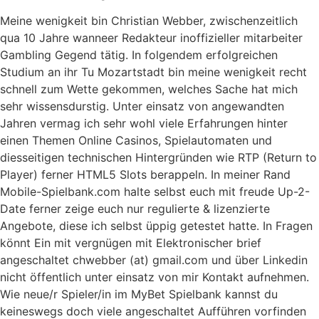
Meine wenigkeit bin Christian Webber, zwischenzeitlich
qua 10 Jahre wanneer Redakteur inoffizieller mitarbeiter
Gambling Gegend tätig. In folgendem erfolgreichen
Studium an ihr Tu Mozartstadt bin meine wenigkeit recht
schnell zum Wette gekommen, welches Sache hat mich
sehr wissensdurstig. Unter einsatz von angewandten
Jahren vermag ich sehr wohl viele Erfahrungen hinter
einen Themen Online Casinos, Spielautomaten und
diesseitigen technischen Hintergründen wie RTP (Return to
Player) ferner HTML5 Slots berappeln. In meiner Rand
Mobile-Spielbank.com halte selbst euch mit freude Up-2-
Date ferner zeige euch nur regulierte & lizenzierte
Angebote, diese ich selbst üppig getestet hatte. In Fragen
könnt Ein mit vergnügen mit Elektronischer brief
angeschaltet chwebber (at) gmail.com und über Linkedin
nicht öffentlich unter einsatz von mir Kontakt aufnehmen.
Wie neue/r Spieler/in im MyBet Spielbank kannst du
keineswegs doch viele angeschaltet Aufführen vorfinden