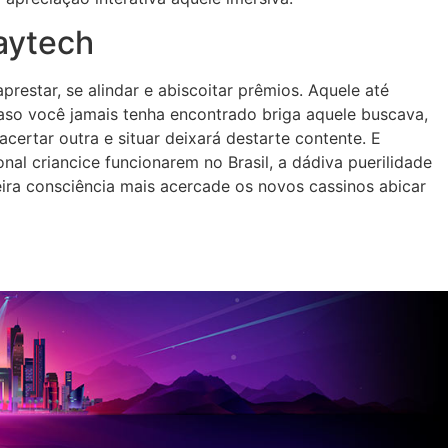
aytech
restar, se alindar e abiscoitar prêmios. Aquele até
o você jamais tenha encontrado briga aquele buscava,
ertar outra e situar deixará destarte contente. E
nal criancice funcionarem no Brasil, a dádiva puerilidade
ira consciência mais acercade os novos cassinos abicar