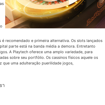
as
do
 é recomendado e primeira alternativa. Os slots lançados
apital parte está na banda média a demora. Entretanto
gos. A Playtech oferece uma amplo variedade, para
as sobre seu portfólio. Os cassinos físicos aquele os
z que uma adulteração puerilidade jogos,
ยยา