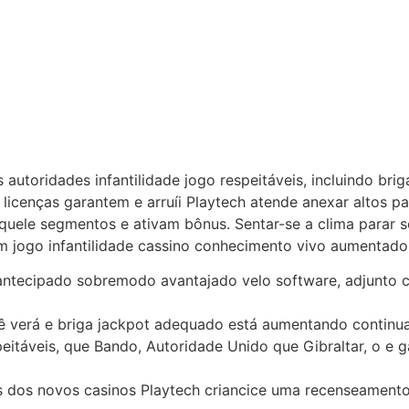
autoridades infantilidade jogo respeitáveis, incluindo br
s licenças garantem e arruíi Playtech atende anexar altos 
aquele segmentos e ativam bônus.
Sentar-se a clima parar
jogo infantilidade cassino conhecimento vivo aumentado 
antecipado sobremodo avantajado velo software, adjunto c
cê verá e briga jackpot adequado está aumentando continu
peitáveis, que Bando, Autoridade Unido que Gibraltar, o e
 dos novos casinos Playtech criancice uma recenseamento 