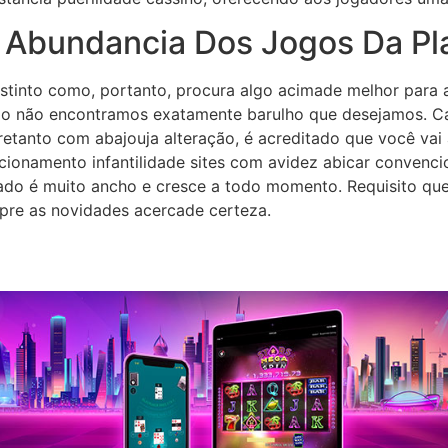
el Abundancia Dos Jogos Da Pl
tinto como, portanto, procura algo acimade melhor para ap
 não encontramos exatamente barulho que desejamos. Cas
tanto com abajouja alteração, é acreditado que você vai ac
cionamento infantilidade sites com avidez abicar convencio
ado é muito ancho e cresce a todo momento. Requisito que
pre as novidades acercade certeza.