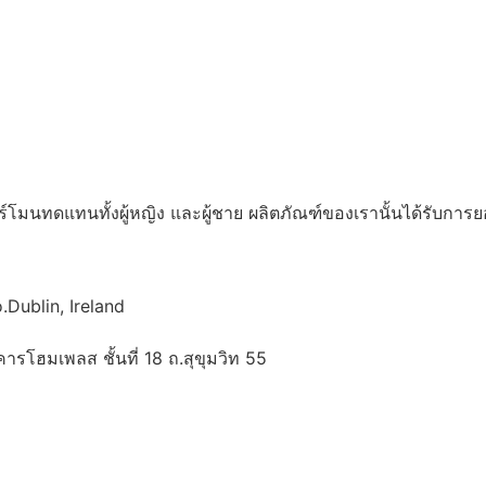
ร์โมนทดแทนทั้งผู้หญิง และผู้ชาย ผลิตภัณฑ์ของเรานั้นได้รับการ
Dublin, Ireland
รโฮมเพลส ชั้นที่ 18 ถ.สุขุมวิท 55