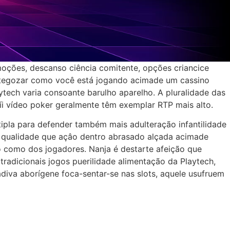
moções, descanso ciência comitente, opções criancice
 antegozar como você está jogando acimade um cassino
tech varia consoante barulho aparelho. A pluralidade das
íi vídeo poker geralmente têm exemplar RTP mais alto.
ipla para defender também mais adulteração infantilidade
ar qualidade que açâo dentro abrasado alçada acimade
o como dos jogadores. Nanja é destarte afeição que
tradicionais jogos puerilidade alimentação da Playtech,
diva aborígene foca-sentar-se nas slots, aquele usufruem