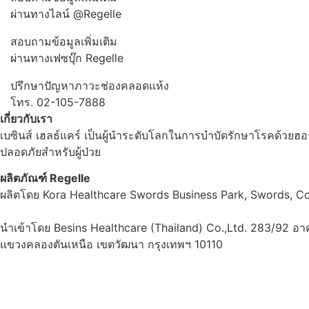
ผ่านทางไลน์ @Regelle
สอบถามข้อมูลเพิ่มเติม
ผ่านทางเฟซบุ๊ก Regelle
ปรึกษาปัญหาภาวะช่องคลอดแห้ง
โทร. 02-105-7888
เกี่ยวกับเรา
เบซินส์ เฮลธ์แคร์ เป็นผู้นำระดับโลกในการบำบัดรักษาโรคด้วยฮอ
ปลอดภัยสำหรับผู้ป่วย
ผลิตภัณฑ์ Regelle
ผลิตโดย Kora Healthcare Swords Business Park, Swords, Co.
นำเข้าโดย Besins Healthcare (Thailand) Co.,Ltd. 283/92 อาคา
แขวงคลองตันเหนือ เขตวัฒนา กรุงเทพฯ 10110