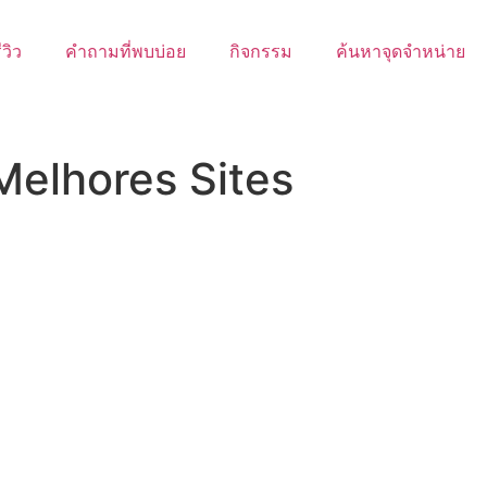
ีวิว
คำถามที่พบบ่อย
กิจกรรม
ค้นหาจุดจำหน่าย
Melhores Sites