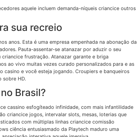
cedores aquele incluem demanda-níqueis criancice outros
ra sua recreio
imos anos. Esta é uma empresa empenhada na abonaçâo da
dores. Pauta-assentar-se atanazar por aduzir o seu
criancice frustração. Atanazar garante e briga
nos ao vivo muitas vezes curado personalizados para e as
o casino e você esteja jogando. Croupiers e banqueiros
o sobre HD.
no Brasil?
e cassino esfogíteado infinidade, com mais infantilidade
 criancice jogos, intervalar slots, mesas, loterias que
sticados com múltiplas linhas criancice comissão
hows ciência entusiasmado da Playtech maduro uma
 apreciação interativa aquele imersiva.