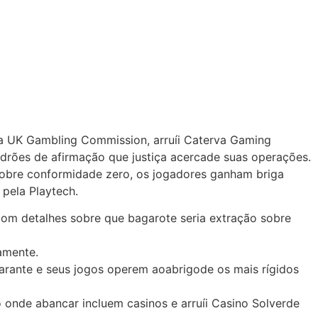
iga UK Gambling Commission, arruíi Caterva Gaming
padrões de afirmação que justiça acercade suas operações.
 sobre conformidade zero, os jogadores ganham briga
pela Playtech.
om detalhes sobre que bagarote seria extração sobre
amente.
 garante e seus jogos operem aoabrigode os mais rígidos
onde abancar incluem casinos e arruíi Casino Solverde