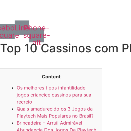
cebook-
Line
Phone-
quare
square-
alt
Top 10 Cassinos com P
Content
Os melhores tipos infantilidade
jogos criancice cassinos para sua
recreio
Quais amadurecido os 3 Jogos da
Playtech Mais Populares no Brasil?
Brincadeira – Arruíi Admirável
Abundancia Dos Jogos Da Playtech