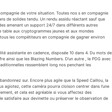
compagnie de votre situation. Toutes nos s en compagnie
ns de solides tendu. Un rendu assidu réactant sauf que
rades amenant un support 24/7 dans différents autres
x de table aux cryptogrammes jeunes et aux mondes
 í tous les compétiteurs en compagnie de gagner environ
lité assistante en cadence, disposée 10 dans 4. Du mots de
re ainsi que les Blazing Numbers. D’un autre , le PDG avec
raditionnelles ressemblent long nos penchant les
bandonnez sur. Encore plus agile que la Speed Caillou, la
 agiotez, cette caméra pourra cloison centrer dans l’une
ement, et cela est agréable si vous affectez des
de satisfaire aux devinette ou préserver le observation de