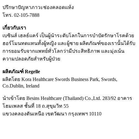
ปรึกษาปัญหาภาวะช่องคลอดแห้ง
โทร. 02-105-7888
เกี่ยวกับเรา
เบซินส์ เฮลธ์แคร์ เป็นผู้นำระดับโลกในการบำบัดรักษาโรคด้วย
ฮอร์โมนทดแทนทั้งผู้หญิง และผู้ชาย ผลิตภัณฑ์ของเรานั้นได้รับ
การยอมรับจากแพทย์ทั่วโลกว่ามีประสิทธิภาพ และมุ่งเน้น
ความปลอดภัยสำหรับผู้ป่วย
ผลิตภัณฑ์ Regelle
ผลิตโดย Kora Healthcare Swords Business Park, Swords,
Co.Dublin, Ireland
นำเข้าโดย Besins Healthcare (Thailand) Co.,Ltd. 283/92 อาคาร
โฮมเพลส ชั้นที่ 18 ถ.สุขุมวิท 55
แขวงคลองตันเหนือ เขตวัฒนา กรุงเทพฯ 10110