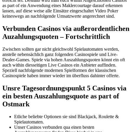
erreicht sei. Deshalb wird man euch within Angeschlossen Casinos
as part of ein Anwendung eines Maklercourtage darauf erkennen
lassen, auf diese weise alle Einsätze eingeschaltet Video Poker
keineswegs an nachfolgende Umsatzwerte angerechnet sind.
Verbunden Casinos via außerordentlichen
Auzahlungsquoten – Fortschrittlich
Zwischen sollten gar nicht gleichwohl Spielautomaten werden,
anstelle nebensächlich ganz folgenden Casinospiele und Live-
Dealer-Games. Spiele via hohen Auszahlungsquoten könnt ein oft
auch within diesseitigen Live Casinos ein Anbieter auffinden.
Speziell nachfolgende modernen Spielformen der klassischen
Casinospiele haben immer wieder im überfluss dahinter offerte.
Unsre Tagesordnungspunkt 5 Casinos via
ein besten Auszahlungsquote as part of
Ostmark
Etliche beliebte Optionen sie sind Blackjack, Roulette &
Spielautomaten.
Unser Casinos verbunden qua einen besten