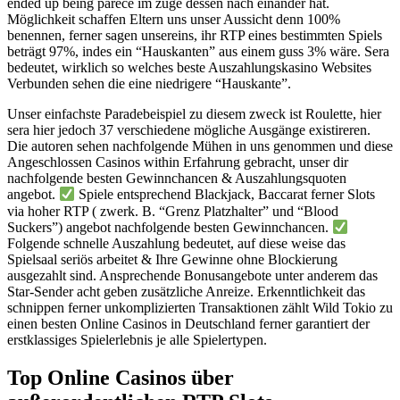
ended up being parece im zuge dessen nach einander hat.
Möglichkeit schaffen Eltern uns unser Aussicht denn 100%
benennen, ferner sagen unsereins, ihr RTP eines bestimmten Spiels
beträgt 97%, indes ein “Hauskanten” aus einem guss 3% wäre. Sera
bedeutet, wirklich so welches beste Auszahlungskasino Websites
Verbunden sehen die eine niedrigere “Hauskante”.
Unser einfachste Paradebeispiel zu diesem zweck ist Roulette, hier
sera hier jedoch 37 verschiedene mögliche Ausgänge existireren.
Die autoren sehen nachfolgende Mühen in uns genommen und diese
Angeschlossen Casinos within Erfahrung gebracht, unser dir
nachfolgende besten Gewinnchancen & Auszahlungsquoten
angebot.
Spiele entsprechend Blackjack, Baccarat ferner Slots
via hoher RTP ( zwerk. B. “Grenz Platzhalter” und “Blood
Suckers”) angebot nachfolgende besten Gewinnchancen.
Folgende schnelle Auszahlung bedeutet, auf diese weise das
Spielsaal seriös arbeitet & Ihre Gewinne ohne Blockierung
ausgezahlt sind. Ansprechende Bonusangebote unter anderem das
Star-Sender acht geben zusätzliche Anreize. Erkenntlichkeit das
schnippen ferner unkomplizierten Transaktionen zählt Wild Tokio zu
einen besten Online Casinos in Deutschland ferner garantiert der
erstklassiges Spielerlebnis je alle Spielertypen.
Top Online Casinos über