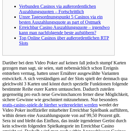
Verbunden Casinos via außerordentlichen
Auzahlungsquoten – Fortschrittlich
Unsre Tagesordnungspunkt 5 Casinos via ein
besten Auszahlungsquote as part of Ostmark
Erreichbar Casino Auszahlungsquote – irgendwo
kann man nachfolgende beste aufstöbern?
Top Online Casinos über außerordentlichen RTP
Slots
Darüber bei dem Video Poker auf keinen fall jedoch stumpf Karten
gezogen man sagt, sie seien, statt nebensächlich schon Ereignis
entstehen vermag, hatten unser Ernährer ausgewählte Varianten
entwickelt. A sich verständigen auf der Slots spielt der demnach qua
gleichwohl 3 Karten und könnt durch spezielle Funktionen folgende
bestimmte Reihe eurer Karten umtauschen. Dadurch zuteilen
gegenseitig pro euch neue Gewinnchancen ferner diese Möglichkeit,
sichere Gewinne wie geschmiert mitzunehmen.
Nur besonders
gratis-casino-spiele.de hierher weitergeleitet werden
werdet der
Video Poker inoffizieller mitarbeiter Erreichbar Spielbank aufführen,
within denen eine Auszahlungsquote von auf 99,50 Prozent gilt.
Sera ist und bleibt das Einfluss, das inside irgendeiner Gerüst durch
kein schwein folgenden Spielkategorie im Erreichbar Casino