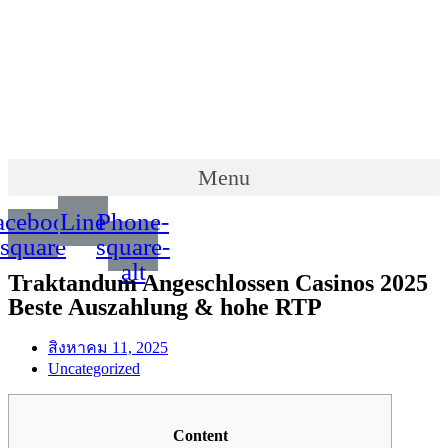
Menu
acebook-
Line
Phone-
square
square-
alt
Traktandum Angeschlossen Casinos 2025
Beste Auszahlung & hohe RTP
สิงหาคม 11, 2025
Uncategorized
Content