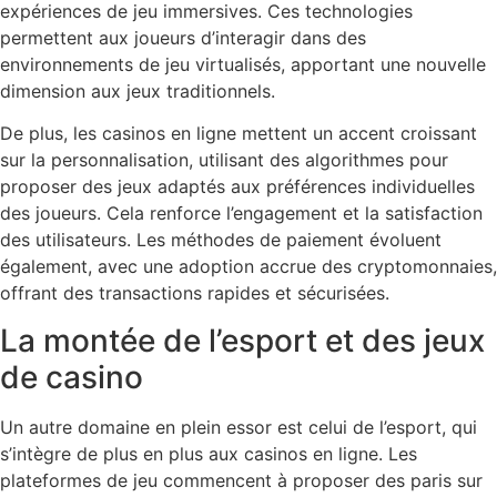
expériences de jeu immersives. Ces technologies
permettent aux joueurs d’interagir dans des
environnements de jeu virtualisés, apportant une nouvelle
dimension aux jeux traditionnels.
De plus, les casinos en ligne mettent un accent croissant
sur la personnalisation, utilisant des algorithmes pour
proposer des jeux adaptés aux préférences individuelles
des joueurs. Cela renforce l’engagement et la satisfaction
des utilisateurs. Les méthodes de paiement évoluent
également, avec une adoption accrue des cryptomonnaies,
offrant des transactions rapides et sécurisées.
La montée de l’esport et des jeux
de casino
Un autre domaine en plein essor est celui de l’esport, qui
s’intègre de plus en plus aux casinos en ligne. Les
plateformes de jeu commencent à proposer des paris sur