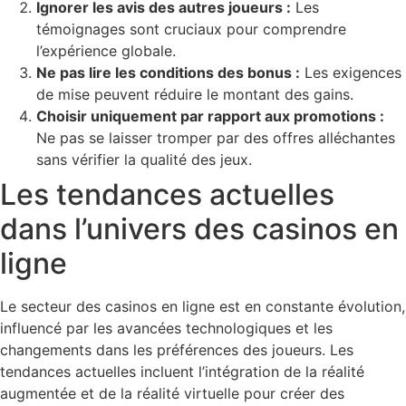
Ignorer les avis des autres joueurs :
Les
témoignages sont cruciaux pour comprendre
l’expérience globale.
Ne pas lire les conditions des bonus :
Les exigences
de mise peuvent réduire le montant des gains.
Choisir uniquement par rapport aux promotions :
Ne pas se laisser tromper par des offres alléchantes
sans vérifier la qualité des jeux.
Les tendances actuelles
dans l’univers des casinos en
ligne
Le secteur des casinos en ligne est en constante évolution,
influencé par les avancées technologiques et les
changements dans les préférences des joueurs. Les
tendances actuelles incluent l’intégration de la réalité
augmentée et de la réalité virtuelle pour créer des