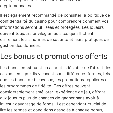
cryptomonnaies.
Il est également recommandé de consulter la politique de
confidentialité du casino pour comprendre comment vos
informations seront utilisées et protégées. Les joueurs
doivent toujours privilégier les sites qui affichent
clairement leurs normes de sécurité et leurs pratiques de
gestion des données.
Les bonus et promotions offerts
Les bonus constituent un aspect indéniable de l’attrait des
casinos en ligne. Ils viennent sous différentes formes, tels
que les bonus de bienvenue, les promotions régulières et
les programmes de fidélité. Ces offres peuvent
considérablement améliorer l’expérience de jeu, offrant
aux joueurs plus de chances de gagner sans avoir à
investir davantage de fonds. Il est cependant crucial de
lire les termes et conditions associés à chaque bonus,