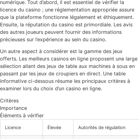
numérique. Tout d’abord, il est essentiel de vérifier la
licence du casino ; une réglementation appropriée assure
que la plateforme fonctionne légalement et éthiquement.
Ensuite, la réputation du casino est primordiale. Les avis
des autres joueurs peuvent fournir des informations
précieuses sur l’expérience au sein du casino.
Un autre aspect à considérer est la gamme des jeux
offerts. Les meilleurs casinos en ligne proposent une large
sélection allant des jeux de table aux machines à sous en
passant par les jeux de croupiers en direct. Une table
informative ci-dessous résume les principaux critères à
examiner lors du choix d’un casino en ligne.
Critères
Importance
Éléments à vérifier
Licence
Élevée
Autorités de régulation