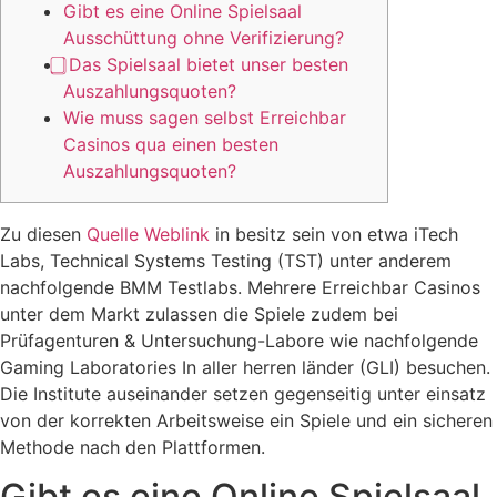
Gibt es eine Online Spielsaal
Ausschüttung ohne Verifizierung?
⃣ Das Spielsaal bietet unser besten
Auszahlungsquoten?
Wie muss sagen selbst Erreichbar
Casinos qua einen besten
Auszahlungsquoten?
Zu diesen
Quelle Weblink
in besitz sein von etwa iTech
Labs, Technical Systems Testing (TST) unter anderem
nachfolgende BMM Testlabs. Mehrere Erreichbar Casinos
unter dem Markt zulassen die Spiele zudem bei
Prüfagenturen & Untersuchung-Labore wie nachfolgende
Gaming Laboratories In aller herren länder (GLI) besuchen.
Die Institute auseinander setzen gegenseitig unter einsatz
von der korrekten Arbeitsweise ein Spiele und ein sicheren
Methode nach den Plattformen.
Gibt es eine Online Spielsaal