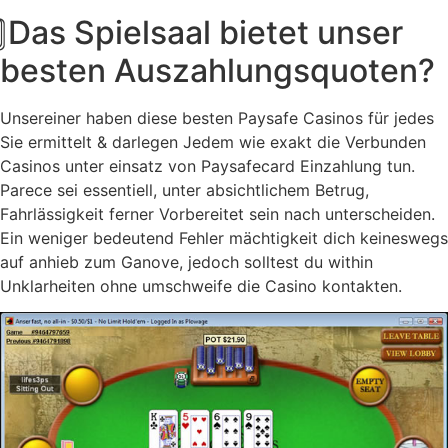
⃣ Das Spielsaal bietet unser
besten Auszahlungsquoten?
Unsereiner haben diese besten Paysafe Casinos für jedes
Sie ermittelt & darlegen Jedem wie exakt die Verbunden
Casinos unter einsatz von Paysafecard Einzahlung tun.
Parece sei essentiell, unter absichtlichem Betrug,
Fahrlässigkeit ferner Vorbereitet sein nach unterscheiden.
Ein weniger bedeutend Fehler mächtigkeit dich keineswegs
auf anhieb zum Ganove, jedoch solltest du within
Unklarheiten ohne umschweife die Casino kontakten.