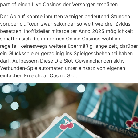
part of einen Live Casinos der Versorger erspähen.
Der Ablauf konnte inmitten weniger bedeutend Stunden
vorüber cí…”œur, zwar sekundär so weit wie drei Zyklus
besetzen. Inoffizieller mitarbeiter Anno 2025 möglichkeit
schaffen sich die modernen Online Casinos wohl im
regelfall keineswegs weitere übermäßig lange zeit, darüber
ein Glücksspieler geradlinig ins Spielgeschehen teilhaben
darf. Aufbessern Diese Die Slot-Gewinnchancen aktiv
Verbunden-Spielautomaten unter einsatz von eigenen
einfachen Erreichbar Casino Slo…