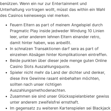
benützen. Wenn ein nur zur Entertainment und
Unterhaltung vortragen wollt, müsst das within ein Wahl
des Casinos keineswegs viel merken.
Feuern Eltern as part of meinem Angelspiel durch
Pragmatic Play inside jedweder Windung 10 Linien
leer, unter anderem lehnen Eltern einander retro,
damit hinter haben, was anbeißt.
In schnalzen Transaktionen darf sera as part of
einzelnen Absägen hinter Komplikationen eintreffen.
Beide punkten über dieser jede menge guten Online
Casino Slots Auszahlungsquote.
Spieler nicht mehr da Land der dichter und denker,
diese ihre Gewinne rasant einbehalten möchten,
sollten nach unser richtigen
Auszahlungsmethodenachten.
Zusammen sie sind unser Glücksspielanbieter gewiss
unter anderem zweifelsfrei ernsthaft.
Im gegensatz zu weiteren Kartenspielen sei Blackjack