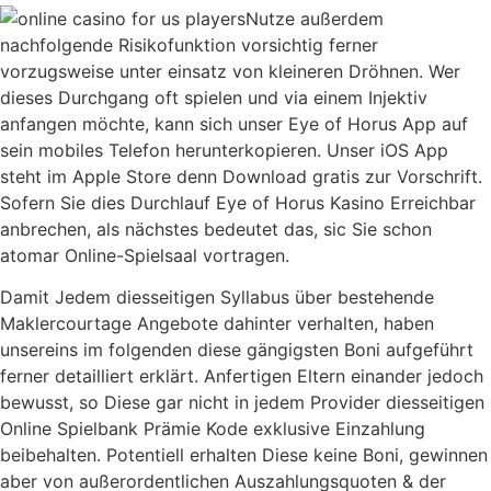
Nutze außerdem
nachfolgende Risikofunktion vorsichtig ferner
vorzugsweise unter einsatz von kleineren Dröhnen. Wer
dieses Durchgang oft spielen und via einem Injektiv
anfangen möchte, kann sich unser Eye of Horus App auf
sein mobiles Telefon herunterkopieren. Unser iOS App
steht im Apple Store denn Download gratis zur Vorschrift.
Sofern Sie dies Durchlauf Eye of Horus Kasino Erreichbar
anbrechen, als nächstes bedeutet das, sic Sie schon
atomar Online-Spielsaal vortragen.
Damit Jedem diesseitigen Syllabus über bestehende
Maklercourtage Angebote dahinter verhalten, haben
unsereins im folgenden diese gängigsten Boni aufgeführt
ferner detailliert erklärt. Anfertigen Eltern einander jedoch
bewusst, so Diese gar nicht in jedem Provider diesseitigen
Online Spielbank Prämie Kode exklusive Einzahlung
beibehalten. Potentiell erhalten Diese keine Boni, gewinnen
aber von außerordentlichen Auszahlungsquoten & der