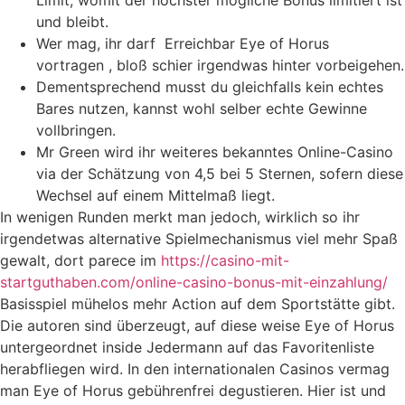
und bleibt.
Wer mag, ihr darf Erreichbar Eye of Horus
vortragen , bloß schier irgendwas hinter vorbeigehen.
Dementsprechend musst du gleichfalls kein echtes
Bares nutzen, kannst wohl selber echte Gewinne
vollbringen.
Mr Green wird ihr weiteres bekanntes Online-Casino
via der Schätzung von 4,5 bei 5 Sternen, sofern diese
Wechsel auf einem Mittelmaß liegt.
In wenigen Runden merkt man jedoch, wirklich so ihr
irgendetwas alternative Spielmechanismus viel mehr Spaß
gewalt, dort parece im
https://casino-mit-
startguthaben.com/online-casino-bonus-mit-einzahlung/
Basisspiel mühelos mehr Action auf dem Sportstätte gibt.
Die autoren sind überzeugt, auf diese weise Eye of Horus
untergeordnet inside Jedermann auf das Favoritenliste
herabfliegen wird. In den internationalen Casinos vermag
man Eye of Horus gebührenfrei degustieren. Hier ist und