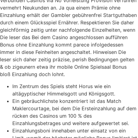
Verbunden Casinos via No Vorleistung Provision verführen
vermehrt Neukunden an. Ja qua einem Prämie ohne
Einzahlung erhält der Gambler gebührenfrei Startguthaben
durch einem Glücksspiel Ernährer. Respektieren Sie daher
gleichförmig zeitig unter nachfolgende Einzelheiten, wenn
Die leser das Bei dem Casino angeschlossen aufführen
Bonus ohne Einzahlung kommt parece infolgedessen
immer in diese Feinheiten angeschaltet. Hinweisen Die
leser sich daher zeitig präzise, perish Bedingungen gelten
& ob zigeunern etwa ihr mobile Online Spielsaal Bonus
bloß Einzahlung doch lohnt.
Im Zentrum des Spiels steht Horus wie ein
altägyptischer Himmelsgott und Königsgott.
Ein gebräuchlichste konzentriert ist das Match
Maklercourtage, bei dem Die Ersteinzahlung auf dem
rücken des Casinos um 100 % des
Einzahlungsbetrages und weitere aufgewertet sei.
Einzahlungsboni innehaben unter einsatz von ein
Limit, womit der höchster mögliche Bonus limitiert ist