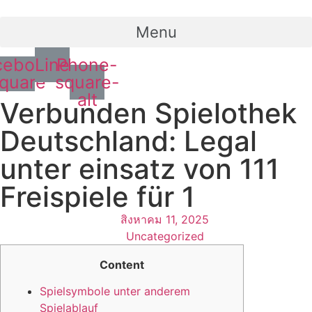
Menu
cebook-
Line
Phone-
quare
square-
alt
Verbunden Spielothek
Deutschland: Legal
unter einsatz von 111
Freispiele für 1
สิงหาคม 11, 2025
Uncategorized
Content
Spielsymbole unter anderem
Spielablauf