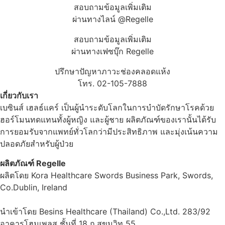
สอบถามข้อมูลเพิ่มเติม
ผ่านทางไลน์ @Regelle
สอบถามข้อมูลเพิ่มเติม
ผ่านทางเฟซบุ๊ก Regelle
ปรึกษาปัญหาภาวะช่องคลอดแห้ง
โทร. 02-105-7888
เกี่ยวกับเรา
เบซินส์ เฮลธ์แคร์ เป็นผู้นำระดับโลกในการบำบัดรักษาโรคด้วย
ฮอร์โมนทดแทนทั้งผู้หญิง และผู้ชาย ผลิตภัณฑ์ของเรานั้นได้รับ
การยอมรับจากแพทย์ทั่วโลกว่ามีประสิทธิภาพ และมุ่งเน้นความ
ปลอดภัยสำหรับผู้ป่วย
ผลิตภัณฑ์ Regelle
ผลิตโดย Kora Healthcare Swords Business Park, Swords,
Co.Dublin, Ireland
นำเข้าโดย Besins Healthcare (Thailand) Co.,Ltd. 283/92
อาคารโฮมเพลส ชั้นที่ 18 ถ.สุขุมวิท 55