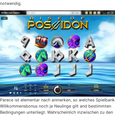
notwendig.
Parece ist elementar nach anmerken, so welches Spielbank
Willkommensbonus noch je Neulinge gilt and bestimmten
Bedingungen unterliegt. Wahrscheinlich inzwischen zu den