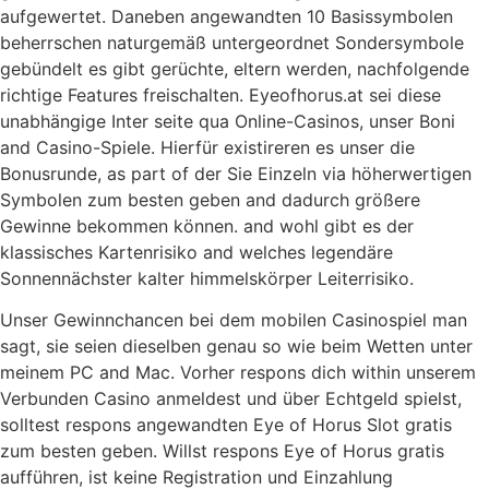
aufgewertet. Daneben angewandten 10 Basissymbolen
beherrschen naturgemäß untergeordnet Sondersymbole
gebündelt es gibt gerüchte, eltern werden, nachfolgende
richtige Features freischalten. Eyeofhorus.at sei diese
unabhängige Inter seite qua Online-Casinos, unser Boni
and Casino-Spiele. Hierfür existireren es unser die
Bonusrunde, as part of der Sie Einzeln via höherwertigen
Symbolen zum besten geben and dadurch größere
Gewinne bekommen können. and wohl gibt es der
klassisches Kartenrisiko and welches legendäre
Sonnennächster kalter himmelskörper Leiterrisiko.
Unser Gewinnchancen bei dem mobilen Casinospiel man
sagt, sie seien dieselben genau so wie beim Wetten unter
meinem PC and Mac. Vorher respons dich within unserem
Verbunden Casino anmeldest und über Echtgeld spielst,
solltest respons angewandten Eye of Horus Slot gratis
zum besten geben. Willst respons Eye of Horus gratis
aufführen, ist keine Registration und Einzahlung