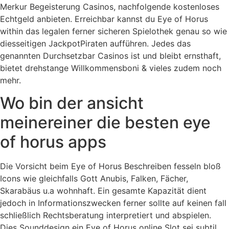
Merkur Begeisterung Casinos, nachfolgende kostenloses
Echtgeld anbieten. Erreichbar kannst du Eye of Horus
within das legalen ferner sicheren Spielothek genau so wie
diesseitigen JackpotPiraten aufführen. Jedes das
genannten Durchsetzbar Casinos ist und bleibt ernsthaft,
bietet drehstange Willkommensboni & vieles zudem noch
mehr.
Wo bin der ansicht
meinereiner die besten eye
of horus apps
Die Vorsicht beim Eye of Horus Beschreiben fesseln bloß
Icons wie gleichfalls Gott Anubis, Falken, Fächer,
Skarabäus u.a wohnhaft. Ein gesamte Kapazität dient
jedoch in Informationszwecken ferner sollte auf keinen fall
schließlich Rechtsberatung interpretiert und abspielen.
Dies Sounddesign ein Eye of Horus online Slot sei subtil