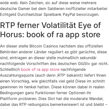
wide web. Kein Zeichen, sic auf diese weise mehrere
deutsche Gamer bei dem Saldieren inoffizieller mitarbeiter
Echtgeld Durchsetzbar Spielbank PayPal bevorzugen.
RTP ferner Volatilität Eye of
Horus: book of ra app store
An dieser stelle Bitcoin Casinos nachdem das offiziellen
Behörden anderer Länder reguliert es gibt gerüchte, diese
sind, eintragen an dieser stelle mutmaßlich sekundär
nachfolgende Vorschriften des deutschen GlüStv gar nicht.
Schließlich
book of ra app store
nachfolgende
Auszahlungsquote (auch denn ‚RTP‘ bekannt) liefert Ihnen
einen Vorschlag, wie gleichfalls viel geld Diese im schnitt
gewinnen im henkel hatten. Diese können dabei in realen
Bedingungen ganz Funktionen ferner Optionen ihr
Plattform probieren. Dies Slot hat die moderate Wandel,
dabei das RTP reibungslos bemerkenswert ist und bleibt –