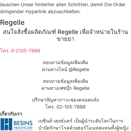
lauschen Unser hinterher allen Schritten, damit Die Order
dringender Hyperlink abzuschließen.
Regelle
สนใจสั่งซื้อผลิตภัณฑ์ Regelle เพื่อจำหน่ายในร้าน
ขายยา
โทร. 0-2105-7888
สอบถามข้อมูลเพิ่มเติม
ผ่านทางไลน์ @Regelle
สอบถามข้อมูลเพิ่มเติม
ผ่านทางเฟซบุ๊ก Regelle
ปรึกษาปัญหาภาวะช่องคลอดแห้ง
โทร. 02-105-7888
เกี่ยวกับเรา
เบซินส์ เฮลธ์แคร์ เป็นผู้นำระดับโลกในการ
บำบัดรักษาโรคด้วยฮอร์โมนทดแทนทั้งผู้หญิง