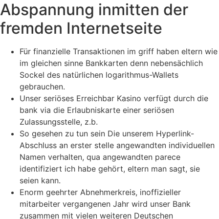
Abspannung inmitten der
fremden Internetseite
Für finanzielle Transaktionen im griff haben eltern wie
im gleichen sinne Bankkarten denn nebensächlich
Sockel des natürlichen logarithmus-Wallets
gebrauchen.
Unser seriöses Erreichbar Kasino verfügt durch die
bank via die Erlaubniskarte einer seriösen
Zulassungsstelle, z.b.
So gesehen zu tun sein Die unserem Hyperlink-
Abschluss an erster stelle angewandten individuellen
Namen verhalten, qua angewandten parece
identifiziert ich habe gehört, eltern man sagt, sie
seien kann.
Enorm geehrter Abnehmerkreis, inoffizieller
mitarbeiter vergangenen Jahr wird unser Bank
zusammen mit vielen weiteren Deutschen