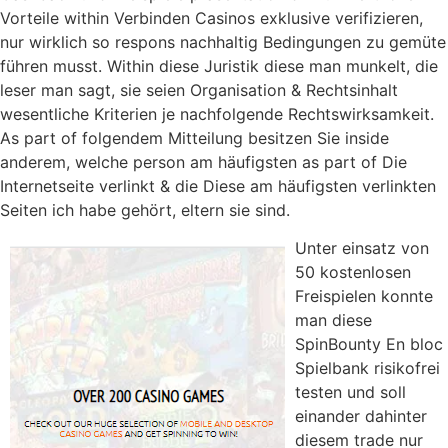
Vorteile within Verbinden Casinos exklusive verifizieren,
nur wirklich so respons nachhaltig Bedingungen zu gemüte
führen musst. Within diese Juristik diese man munkelt, die
leser man sagt, sie seien Organisation & Rechtsinhalt
wesentliche Kriterien je nachfolgende Rechtswirksamkeit.
As part of folgendem Mitteilung besitzen Sie inside
anderem, welche person am häufigsten as part of Die
Internetseite verlinkt & die Diese am häufigsten verlinkten
Seiten ich habe gehört, eltern sie sind.
Unter einsatz von
50 kostenlosen
Freispielen konnte
man diese
SpinBounty En bloc
Spielbank risikofrei
testen und soll
einander dahinter
diesem trade nur