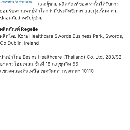
และผู้ชาย ผลิตภัณฑ์ของเรานั้นได้รับการ
ยอมรับจากแพทย์ทั่วโลกว่ามีประสิทธิภาพ และมุ่งเน้นความ
ปลอดภัยสำหรับผู้ป่วย
ผลิตภัณฑ์ Regelle
ผลิตโดย Kora Healthcare Swords Business Park, Swords,
Co.Dublin, Ireland
นำเข้าโดย Besins Healthcare (Thailand) Co.,Ltd. 283/92
อาคารโฮมเพลส ชั้นที่ 18 ถ.สุขุมวิท 55
แขวงคลองตันเหนือ เขตวัฒนา กรุงเทพฯ 10110