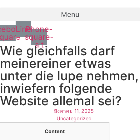
Menu
cebook-
Line
Phone-
quare
square-
alt
Wie gleichfalls darf
meinereiner etwas
unter die lupe nehmen,
inwiefern folgende
Website allemal sei?
สิงหาคม 11, 2025
Uncategorized
Content