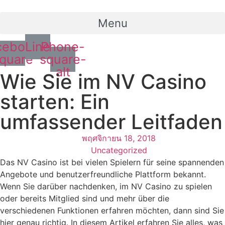
Menu
cebook-
Line
Phone-
quare
square-
alt
Wie Sie im NV Casino
starten: Ein
umfassender Leitfaden
พฤศจิกายน 18, 2018
Uncategorized
Das NV Casino ist bei vielen Spielern für seine spannenden
Angebote und benutzerfreundliche Plattform bekannt.
Wenn Sie darüber nachdenken, im NV Casino zu spielen
oder bereits Mitglied sind und mehr über die
verschiedenen Funktionen erfahren möchten, dann sind Sie
hier genau richtig. In diesem Artikel erfahren Sie alles, was