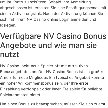
um Ihr Konto zu schützen. Sobald Ihre Anmeldung
abgeschlossen ist, erhalten Sie eine Bestätigungsemail mit
einem Aktivierungslink. Nach der Aktivierung können Sie
sich mit Ihrem NV Casino online Login anmelden und
loslegen.
Verfügbare NV Casino Bonus
Angebote und wie man sie
nutzt
NV Casino lockt neue Spieler oft mit attraktiven
Bonusangeboten an. Der NV Casino Bonus ist ein großer
Anreiz für neue Mitglieder. Ein typisches Angebot könnte
ein hoher Willkommensbonus sein, der Ihre erste
Einzahlung verdoppelt oder Ihnen Freispiele für beliebte
Spielautomaten bietet.
Um einen Bonus zu beanspruchen, müssen Sie sich zuerst