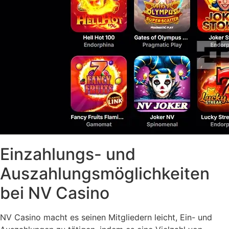
Einzahlungs- und
Auszahlungsmöglichkeiten
bei NV Casino
NV Casino macht es seinen Mitgliedern leicht, Ein- und