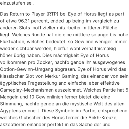
einzustufen sei.
Das Return to Player (RTP) bei Eye of Horus liegt as part
of etwa 96,31 percent, ended up being im vergleich zu
anderen Slots inoffizieller mitarbeiter mittleren Fläche
liegt. Welches Runde hat die eine mittlere solange bis hohe
Fluktuation, welches bedeutet, so Gewinne weniger immer
wieder sichtbar werden, hierfür wohl verhältnismäßig
höher übrig haben. Dies mächtigkeit Eye of Horus
vollkommen pro Zocker, nachfolgende ihr ausgewogenes
Option-Gewinn-Umgang abgrasen. Eye of Horus wird das
klassischer Slot von Merkur Gaming, das einander von sein
ägyptisches Fragestellung and einfache, aber effektive
Gameplay-Mechanismen auszeichnet. Welches Partie hat 5
Mangeln und 10 Gewinnlinien ferner bietet die eine
Stimmung, nachfolgende an die mystische Welt des alten
Ägyptens erinnert. Diese Symbole im Partie, entsprechend
welches Glubscher des Horus ferner die Ankh-Kreuze,
akzeptieren einander perfekt in das Sache der und