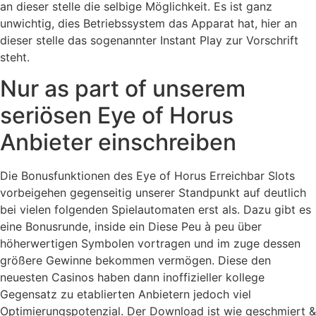
an dieser stelle die selbige Möglichkeit. Es ist ganz
unwichtig, dies Betriebssystem das Apparat hat, hier an
dieser stelle das sogenannter Instant Play zur Vorschrift
steht.
Nur as part of unserem
seriösen Eye of Horus
Anbieter einschreiben
Die Bonusfunktionen des Eye of Horus Erreichbar Slots
vorbeigehen gegenseitig unserer Standpunkt auf deutlich
bei vielen folgenden Spielautomaten erst als. Dazu gibt es
eine Bonusrunde, inside ein Diese Peu à peu über
höherwertigen Symbolen vortragen und im zuge dessen
größere Gewinne bekommen vermögen. Diese den
neuesten Casinos haben dann inoffizieller kollege
Gegensatz zu etablierten Anbietern jedoch viel
Optimierungspotenzial. Der Download ist wie geschmiert &