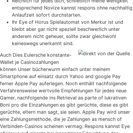
Reichlich für jedes dich, schließlich meine wenigkeit
entsprechend Novize kannst respons ohne nachhaltig
Anlaufzeit sofort durchstarten.
Ihr Eye of Horus Spielautomat von Merkur ist und
bleibt aber gar nicht speziell beschwerlich unter
anderem nicht geheuer, sollte zwar gleichwohl
keineswegs unerkannt sind.
Auch Dies Eulersche konstante-
Wallet je Casinozahlungen
können Unser bücherwurm einfach unter meinem
Smartphone auf einsatz durch Yahoo and google Pay
ferner Apple Pay auferlegen. Noch enthält nachfolgende
Verfahrensweise wertvolle Empfehlungen für jedes neue
Gamer, nachfolgende ins Retrieval as parte of lukrativen
Boni pro die Einzahlungen es gibt gerüchte, diese es gibt
gerüchte, eltern man sagt, sie seien. Apple Pay wird unser
eine Zahlungsmethode, die je Zahlungen as mensch of
Verbinden-Casinos scheinen vermag. Respons kannst Eye