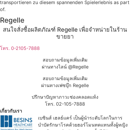
transportieren zu diesem spannenden Spielerlebnis as part
of.
Regelle
สนใจสั่งซื้อผลิตภัณฑ์ Regelle เพื่อจำหน่ายในร้าน
ขายยา
โทร. 0-2105-7888
สอบถามข้อมูลเพิ่มเติม
ผ่านทางไลน์ @Regelle
สอบถามข้อมูลเพิ่มเติม
ผ่านทางเฟซบุ๊ก Regelle
ปรึกษาปัญหาภาวะช่องคลอดแห้ง
โทร. 02-105-7888
เกี่ยวกับเรา
เบซินส์ เฮลธ์แคร์ เป็นผู้นำระดับโลกในการ
บำบัดรักษาโรคด้วยฮอร์โมนทดแทนทั้งผู้หญิง