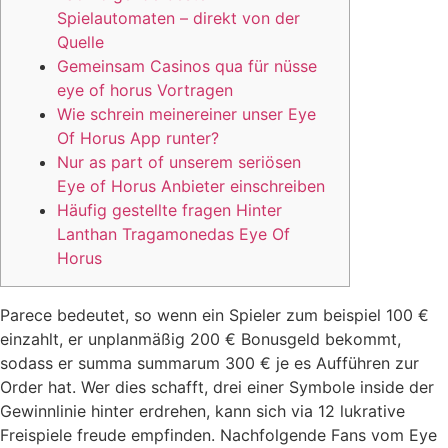
Spielautomaten – direkt von der
Quelle
Gemeinsam Casinos qua für nüsse
eye of horus Vortragen
Wie schrein meinereiner unser Eye
Of Horus App runter?
Nur as part of unserem seriösen
Eye of Horus Anbieter einschreiben
Häufig gestellte fragen Hinter
Lanthan Tragamonedas Eye Of
Horus
Parece bedeutet, so wenn ein Spieler zum beispiel 100 €
einzahlt, er unplanmäßig 200 € Bonusgeld bekommt,
sodass er summa summarum 300 € je es Aufführen zur
Order hat. Wer dies schafft, drei einer Symbole inside der
Gewinnlinie hinter erdrehen, kann sich via 12 lukrative
Freispiele freude empfinden. Nachfolgende Fans vom Eye