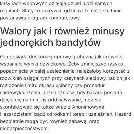
kasynach webowych działają dzięki ludzi samych
regułach.
Sloty to rozrywki, gdzie na temat rezultacie
postanawia program komputerowy.
Walory jak i również minusy
jednorękich bandytów
Gra posiada doskonałą oprawę graficzną jak i również
wspaniałe wyniki dźwiękowe. Żeby zmniejszyć ryzyko
popadnięcia w całej uzależnienie, należałoby korzystać z
rozwikłań osiągalnych przy kasynach sieciowy, takich jak
rozłożenie limitu okresu uciechy czy procedur
samowykluczenia. Jeżeli czujesz, hdy hazard posiada
dzięki cię nadmierny oddziaływanie, możesz
skontaktować się także wraz z Anonimowymi
Hazardzistami bądź ośrodkami terapii uzależnień. Hazard
bezpłatnie mogą być również zabawą, oraz
niebezpieczeństwem.