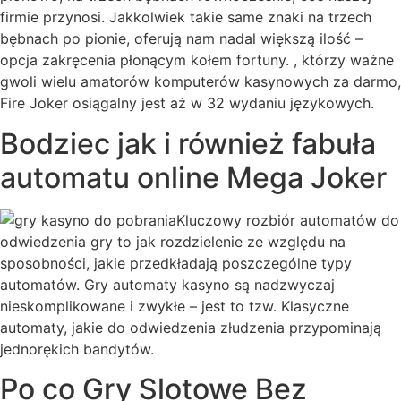
firmie przynosi. Jakkolwiek takie same znaki na trzech
bębnach po pionie, oferują nam nadal większą ilość –
opcja zakręcenia płonącym kołem fortuny. , którzy ważne
gwoli wielu amatorów komputerów kasynowych za darmo,
Fire Joker osiągalny jest aż w 32 wydaniu językowych.
Bodziec jak i również fabuła
automatu online Mega Joker
Kluczowy rozbiór automatów do
odwiedzenia gry to jak rozdzielenie ze względu na
sposobności, jakie przedkładają poszczególne typy
automatów. Gry automaty kasyno są nadzwyczaj
nieskomplikowane i zwykłe – jest to tzw. Klasyczne
automaty, jakie do odwiedzenia złudzenia przypominają
jednorękich bandytów.
Po co Gry Slotowe Bez