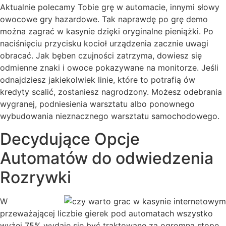
Aktualnie polecamy Tobie grę w automacie, innymi słowy
owocowe gry hazardowe. Tak naprawdę po grę demo
można zagrać w kasynie dzięki oryginalne pieniążki. Po
naciśnięciu przycisku kocioł urządzenia zacznie uwagi
obracać. Jak bęben czujności zatrzyma, dowiesz się
odmienne znaki i owoce pokazywane na monitorze. Jeśli
odnajdziesz jakiekolwiek linie, które to potrafią ów
kredyty scalić, zostaniesz nagrodzony. Możesz odebrania
wygranej, podniesienia warsztatu albo ponownego
wybudowania nieznacznego warsztatu samochodowego.
Decydujące Opcje
Automatów do odwiedzenia
Rozrywki
W
przeważającej liczbie gierek pod automatach wszystko
wyżej 75% wydaje się być traktowane za ogromną stopę